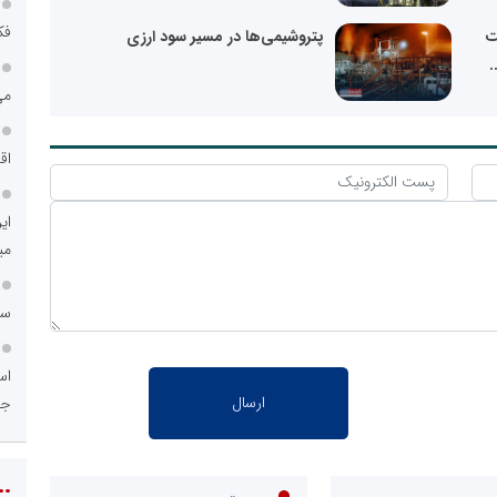
فک
ت
پتروشیمی‌ها در مسیر سود ارزی
.
می
اق
ای
می
سامانه ۱۲۱
اس
جد
::