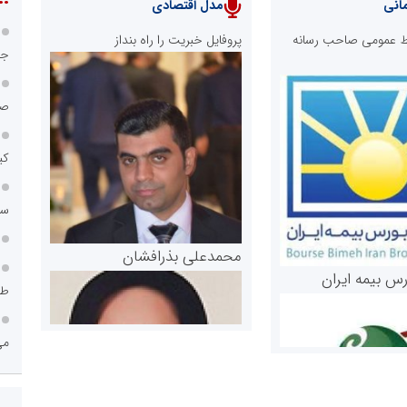
انی
مدل اقتصادی
ابط عمومی صاحب رسانه
پروفایل خبریت را راه بنداز
جا
صن
کی
سامانه ۱۲۱
محمدعلی بذرافشان
رس بیمه ایران
طر
می