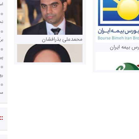
اس
نخ
محمدعلی بذرافشان
بر
رس بیمه ایران
پی
رو
مس
مریم حاج نوروز نظری
::
 و اوراق بهادار
ثق در بازارسرمایه