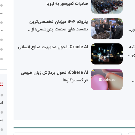
صادرات کمپرسور به اروپا
سا
پتروکم ۱۴۰۴ میزبان تخصصی‌ترین
...
نشست‌های صنعت پتروشیمی؛ از...
می
تبه
Oracle AI؛ تحول مدیریت منابع انسانی
...
Cohere AI؛ تحول پردازش زبان طبیعی
.
در کسب‌وکارها
::
اس
بق