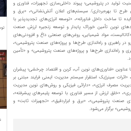
یت تولید در پتروشیمی؛ پیوند داخلی‌سازی تجهیزات، فناوری و
ی»، «PHSER مدیریت HSE از ابتدای طرح تا بهره‌برداری/ سیستم‌های اعلان آتش‌نشانی»، «برق و
یده تا ساخت داخل فناورانه»، «توسعه انرژی‌های تجدیدپذیر با
بردهای نوین تأمین خوراک پایدار و توسعه زنجیره ارزش صنعت
توس
«کاتالیست، مواد شیمیایی، روغن‌های صنعتی داغ و افزودنی‌های
در راهبری و راه‌اندازی طرح‌ها و پروژه‌های صنعت پتروشیمی»،
 و راه‌اندازی طرح‌ها و پروژه‌های صنعت پتروشیمی» و «تأمین
.
 تخصصی با عناوین «فناوری‌های نوین آب، کربن و اقتصاد چرخشی؛ پیشران
«اثرات سینرژیک استقرار سیستم مدیریت ایمنی فرایند مبتنی بر
دیریت مصرف انرژی»، «دارائی فیزیکی و روش‌های نوین مدیریت
ری»، «خلق ارزش از مسیر فناوری با توسعه پلیمرهای پیشرفته»،
ی صنعت پتروشیمی»، «برق و ابزاردقیق»، «تجهیزات ثابت» و
شیمی» برگزار می‌شود.
ش