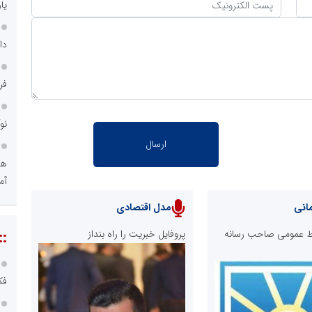
یا
دا
فر
نو
هو
آم
انی
مدل اقتصادی
ابط عمومی صاحب رسانه
پروفایل خبریت را راه بنداز
::
فک