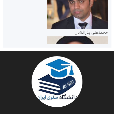
مرجع اخبار موثق در بازارسرمایه
پایگاه خبری گفتمان یزد
محمدعلی بذرافشان
سازمان صنعت،معدن و تجارت
دانشگاه سئوی ایران
مریم حاج نوروز نظری