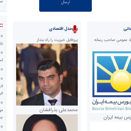
سا
::
انی
مدل اقتصادی
ابط عمومی صاحب رسانه
پروفایل خبریت را راه بنداز
با
اس
ات
الب
محمدعلی بذرافشان
رس بیمه ایران
جم