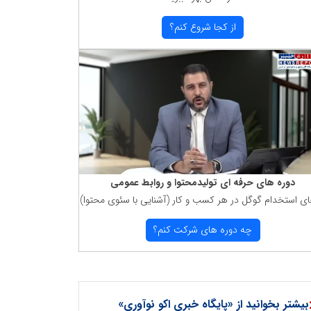
از كجا شروع كنم؟
دوره های حرفه ای تولیدمحتوا و روابط عمومی
ای استخدام گوگل در هر كسب و كار (آشنایی با سئوی محتوا)
چه دوره های شركت كنم؟
بیشتر بخوانید از «پایگاه خبری اکو نوآوری»