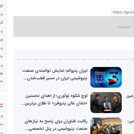
نو
فر
ور
خد
ایران پتروکم؛ نمایش توانمندی صنعت
هو
پتروشیمی ایران در مسیر قطب‌شدن...
جا
زمین
اوج شکوه نوآوری؛ از اهدای نخستین
«نشان عالی پتروفن» تا طلای برترین...
::
رس:
رقابت فناوران برای پاسخ به نیازهای
سا
صنعت پتروشیمی در پنل تخصصی...