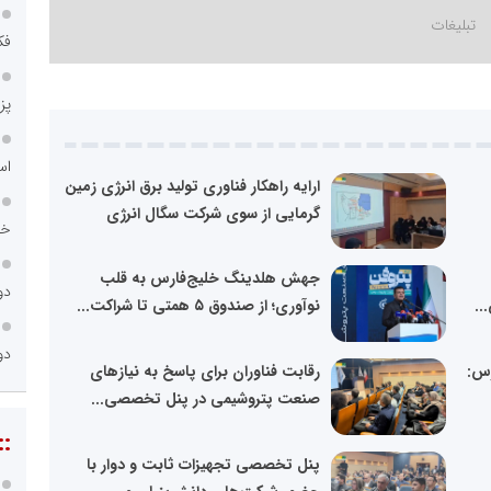
فک
پز
اس
ارایه راهکار فناوری تولید برق انرژی زمین
گرمایی از سوی شرکت سگال انرژی
خا
جهش هلدینگ خلیج‌فارس به قلب
دو
..
نوآوری؛ از صندوق ۵ همتی تا شراکت...
دو
رس:
رقابت فناوران برای پاسخ به نیازهای
صنعت پتروشیمی در پنل تخصصی...
::
پنل تخصصی تجهیزات ثابت و دوار با