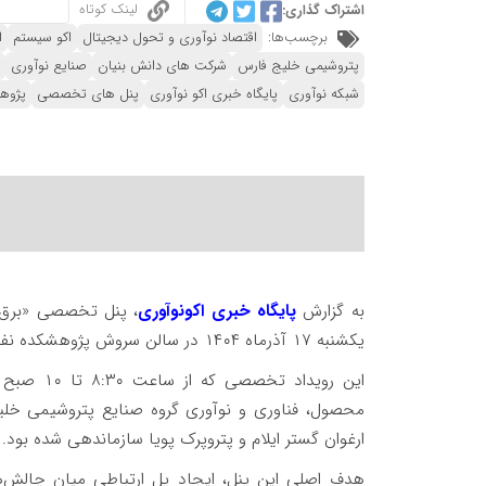
لینک کوتاه
اشتراک گذاری:
برچسب‌ها:
اقتصاد نوآوری و تحول دیجیتال
اکو سیستم
ا
پتروشیمی خلیج فارس
شرکت های دانش بنیان
صنایع نوآوری
شبکه نوآوری
پایگاه خبری اکو نوآوری
پنل های تخصصی
پژوه
به گزارش
پایگاه خبری اکونوآوری
، پنل تخصصی «برق و 
یکشنبه ۱۷ آذرماه ۱۴۰۴ در سالن سروش پژوهشکده نفت برگزار شد.
این رویدا
محصول، فناوری و نوآوری گروه صنایع پتروشیمی خلیج
ارغوان گستر ایلام و پتروپرک پویا سازماندهی شده بود.
هدف اصلی این پنل، ایجاد پل ارتباطی میان چالش‌ها