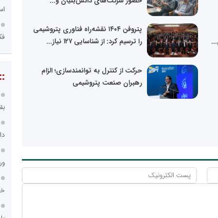
حضور شرکت‌های دانش‌بنیان و...
اس
پتروفن ۱۴۰۴ نقشه‌راه فناوری پتروشیمی
فک
..
را ترسیم کرد: از شناسایی ۱۲۷ نیاز...
حرکت از کنترل به توانمندسازی؛ الزام
::
رهبران صنعت پتروشیمی
بق
دا
ور
خد