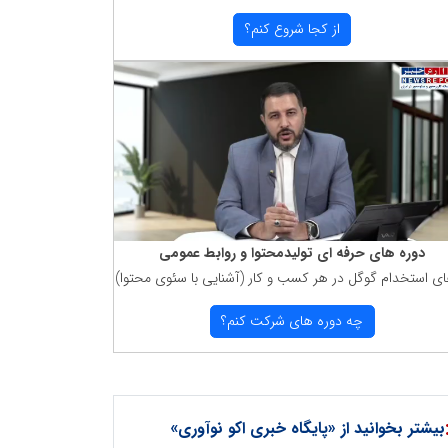
از كجا شروع كنم؟
دوره های حرفه ای تولیدمحتوا و روابط عمومی
ای استخدام گوگل در هر كسب و كار (آشنایی با سئوی محتوا)
چه دوره های شركت كنم؟
بیشتر بخوانید از «پایگاه خبری اکو نوآوری»