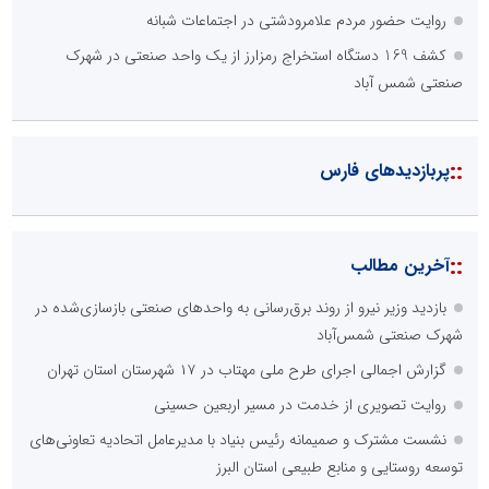
امیرحسین باقری
روایت حضور مردم علامرودشتی در اجتماعات شبانه
مشاور و مدرس بورس
کشف 169 دستگاه استخراج رمزارز از یک واحد صنعتی در شهرک
صنعتی شمس آباد
::
پربازدیدهای فارس
اداره کل آموزش و پرورش
::
آخرین مطالب
پایگاه اطلاع رسانی مشارکت
بازدید وزیر نیرو از روند برق‌رسانی به واحدهای صنعتی بازسازی‌شده در
حسین براتی
شهرک صنعتی شمس‌آباد
پژوهشگر مسائل اجتماعی و حقوقی
گزارش اجمالی اجرای طرح ملی مهتاب در ۱۷ شهرستان استان تهران
روایت تصویری از خدمت در مسیر اربعین حسینی
نشست مشترک و صمیمانه رئیس بنیاد با مدیرعامل اتحادیه تعاونی‌های
توسعه روستایی و منابع طبیعی استان البرز