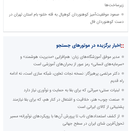
تامین آهن اسفنجی تولیدکنندگان فولاد در کشور
زیرساخت‌ها
صعود موفقیت‌آمیز کوهنوردان کوهپال به قله خلنو؛ بام استان تهران در
دست کوهنوردان فال
پایگاه اطلاع رسانی اعتلای نهادهای مردمی
مسعودصادقی
::
اخبار برگزیده در موتورهای جستجو
مدیر موفق آموزشگاه‌های زبان: هم‌افزایی «مدیریت هوشمند» و
«سرمایه‌های انسانی» رمز عبور از بحران‌های آموزشی است
دکتر مرتضی پرهیزگار: نسخه نجات تعاون، شبکه سازی است، نه ادامه
تریبون
راه قدیم
انتشار گسترده محتوا در رسانه گزارش خبر
لبنیات سنتی؛ میراثی که برای بقا به حمایت و نوآوری نیاز دارد
صنعت چوب؛ هنر، خلاقیت و اشتغال در کنار هم، که برای بقا نیازمند
پایگاه اطلاع رسانی دریا و نفت
محمدعلی کرمعلی
پشتیبانی از کالای ایرانی است
از کشف استعدادهای ناب تا پرورش آن‌ها با رویکردهای نوآورانه؛ مسیر
تحول‌آفرین شنای ایران در سطح جهانی