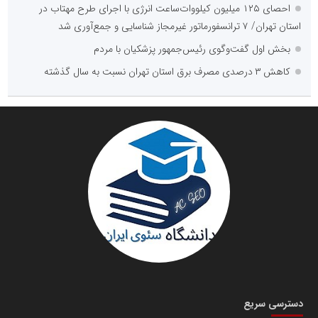
احصای ۱۲۵ میلیون کیلووات‌ساعت انرژی با اجرای طرح مهتاب در
استان تهران/ ۷ ترانسفورماتور غیرمجاز شناسایی و جمع‌آوری شد
وزارت ارتباطات و فناوری اطلاعات
بخش اول گفت‌وگوی رئیس‌جمهور پزشکیان با مردم
پایگاه تخصصی تحلیلی سرمایه نگر
کاهش ۳ درصدی مصرف برق استان تهران نسبت به سال گذشته
پایگاه آموزشی احمد باقری
مدرس و مشاور حوزه ارتباطات، روابط عمومی و رسانه
گروه پیشرانان پیشرفت ایران
پایگاه اطلاع رسانی معدن پیشرو
بزرگترین پروژه های صنعتی کشور
دسترسی سریع
مهدی آشتیانی فرد