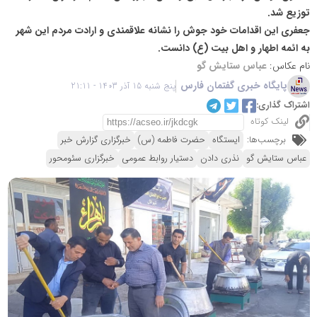
توزیع شد.
جعفری این اقدامات خود جوش را نشانه علاقمندی و ارادت مردم این شهر
به ائمه اطهار و اهل بیت (ع) دانست.
نام عکاس:
عباس ستایش گو
پایگاه خبری گفتمان فارس
پنج شنبه 15 آذر 1403 - 21:11
اشتراک گذاری:
لینک کوتاه
برچسب‌ها:
ایستگاه
حضرت فاطمه (س)
خبرگزاری گزارش خبر
عباس ستایش گو
نذری دادن
دستیار روابط عمومی
خبرگزاری سئومحور