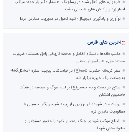
طرحواره های فعال شده در پساجنگ؛ هشدار دکتر یاراحمد: مراقب
اخبار زرد و واکنش های هیجانی باشید
نوآوری و یادگیری دیجیتال؛ کلید تحول در مدیریت مدارس فردا
تسمینو
::
آخرین های فارس
تِسمینو، پلتفرم تخصصی رپورتاژ آگهی، تولید محتوا و سفارش بک لینک
پایگاه آموزشی دکتر ناهید خوشنویس
محمدحسین فلاح زاده
مکتب‌خانه‌ها دانشگاهِ اخلاق و حافظه تاریخی بافق هستند/ ضرورت
مستندسازی هنرِ آموزش سنتی
عطر کریمانه حضرت قاسم(ع) در قیامدشت پیچید؛ سفره «مشکل‌گشا»
به وسعت یک خیریه برگزار شد
سلاح در دست و نام حسین(ع) بر لب؛ سوگ و حماسه در هیأت
فاطمیون اشکنان
روایت مادر شهیده الهام زایری از پیوند شیرخوارگان حسینی با
مظلومیت مادران غزه
آتش نشانی و خدمات ایمنی
افتتاح موکب شهدای جنگ رمضان لامرد با حضور مسئولان و
خانواده‌های شهدا
پایگاه خبری گفتمان فارس