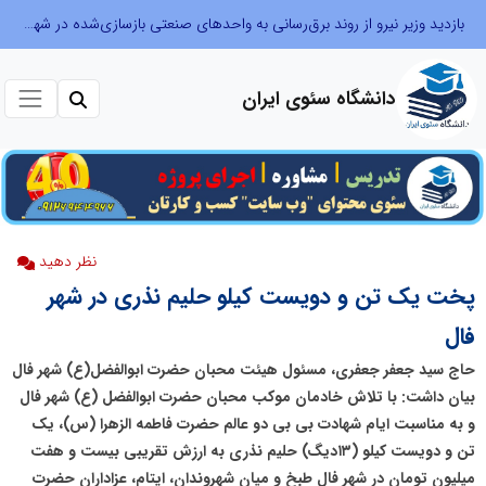
بازدید وزیر نیرو از روند برق‌رسانی به واحدهای صنعتی بازسازی‌شده در شهرک صنعتی شمس‌آباد
دانشگاه سئوی ایران
نظر دهید
پخت یک تن و دویست کیلو حلیم نذری در شهر
فال
حاج سید جعفر جعفری، مسئول هیئت محبان حضرت ابوالفضل(ع) شهر فال
بیان داشت: با تلاش خادمان موکب محبان حضرت ابوالفضل (ع) شهر فال
و به مناسبت ایام شهادت بی بی دو عالم حضرت فاطمه الزهرا (س)، یک
تن و دویست کیلو (۱۳دیگ) حلیم نذری به ارزش تقریبی بیست و هفت
میلیون تومان در شهر فال طبخ و میان شهروندان، ایتام، عزاداران حضرت