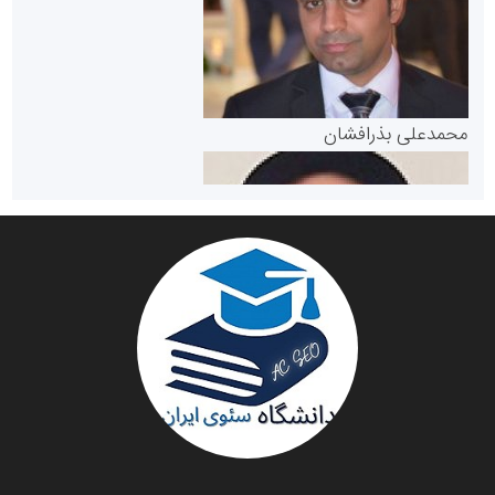
مرجع اخبار موثق در بازارسرمایه
پایگاه خبری گفتمان یزد
محمدعلی بذرافشان
سازمان صنعت،معدن و تجارت
دانشگاه سئوی ایران
مریم حاج نوروز نظری