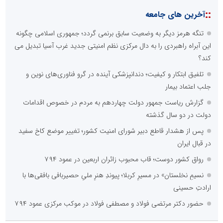
::
آخرین های جامعه
تنگه هرمز دیگر به وضعیت سابق برنمی گردد؛ جمهوری اسلامی چگونه
این آبراه راهبردی را به دال مرکزی نظم امنیتی جدید غرب آسیا تبدیل می
کند؟
تلفیق ابتکار و کیفیت؛ دندانپزشکی آینده در گرو فناوری‌های نوین و
جلب اعتماد بیمار
گزارش ریاست جمهور دولت چهاردهم به مردم در خصوص اقدامات
دولت در دو سال گذشته
پس از هشدار قاطع دبیر شورای امنیت کشور؛ تغییر موضع کاخ سفید
در قبال ایران
رواق کشور دوست؛ قاب محبوب زائران اربعین در عمود ۷۹۴
نسیمِ نخلستان» در مسیرِ کربلا؛ پیوندِ هنرِ ملیِ حصیربافی بافقی‌ها با
ارادتِ حسینی
حضور دکتر مرتضی فولاد و مصطفی فولاد در موکب مرکزی عمود ۷۹۴