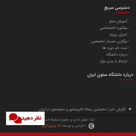
دسترسی سریع
آموزش سئو
مشاوره اختصاصی
آهن و فولاد غدیر ایرانیان
اجرای پروژه
تامین آهن اسفنجی تولیدکنندگان فولاد در کشور
برگزاری سمینار تخصصی
ثبت نام دوره ها
درباره دانشگاه
پایگاه اطلاع رسانی اعتلای نهادهای مردمی
ارتباط با مدیر مرکز
مسعودصادقی
درباره دانشگاه سئوی ایران
گزارش خبر | نخستین رسانه کاربرمحور و سئومحور در ایران
نظر دهید
تریبون
کلیه حقوق مادی و معنوی محفوظ است.
| طراحی و توسعه:
آما ویرای کیان
انتشار گسترده محتوا در رسانه گزارش خبر