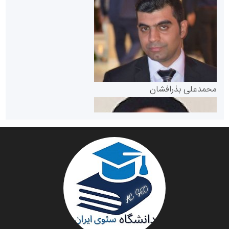
سازمان بورس و اوراق بهادار
مرجع اخبار موثق در بازارسرمایه
پایگاه خبری گفتمان یزد
محمدعلی بذرافشان
سازمان صنعت،معدن و تجارت
دانشگاه سئوی ایران
مریم حاج نوروز نظری