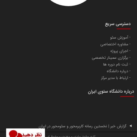
دسترسی سریع
آموزش سئو
مشاوره اختصاصی
آهن و فولاد غدیر ایرانیان
اجرای پروژه
تامین آهن اسفنجی تولیدکنندگان فولاد در کشور
برگزاری سمینار تخصصی
ثبت نام دوره ها
درباره دانشگاه
پایگاه اطلاع رسانی اعتلای نهادهای مردمی
ارتباط با مدیر مرکز
مسعودصادقی
درباره دانشگاه سئوی ایران
گزارش خبر | نخستین رسانه کاربرمحور و سئومحور در ایران
نظر دهید
تریبون
کلیه حقوق مادی و معنوی محفوظ است.