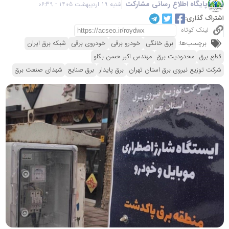
پایگاه اطلاع رسانی مشارکت
شنبه 19 اردیبهشت 1405 - 06:39
اشتراک گذاری:
لینک کوتاه
برچسب‌ها:
برق خانگی
خودرو برقی
خودروی برقی
شبکه برق ایران
قطع برق
محدودیت برق
مهندس اکبر حسن بکلو
شرکت توزیع نیروی برق استان تهران
برق پایدار
برق صنایع
شهدای صنعت برق