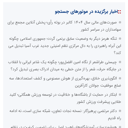
::
اخبار برگزیده در موتورهای جستجو
صورت‌های مالی سال ۱۴۰۴ کالبر در بوته رأی؛ پخش آنلاین مجمع برای
سهامداران در سراسر کشور
تنگه هرمز دیگر به وضعیت سابق برنمی گردد؛ جمهوری اسلامی چگونه
این آبراه راهبردی را به دال مرکزی نظم امنیتی جدید غرب آسیا تبدیل می
کند؟
چیستی طراشعر از نگاه امین افضل‌پور؛ چگونه یک شاعر ایرانی با انقلاب
در جایگاه حرف، شعر را از متن خطی به میدان ادراک بصری تبدیل کرد؟
الگوپذیری خلاق، بهره‌گیری از هوش مصنوعی و کشف استعدادها، سه
ضلع موفقیت جوانان کارآفرین
ابتکار در حمایت از باشگاه‌ها و خلاقیت در توسعه ورزش همگانی؛ کلید
طلایی پیشرفت ورزش کشور
دکتر مرتضی پرهیزگار: نسخه نجات تعاون، شبکه سازی است، نه ادامه
راه قدیم
هوشمندسازی آموزشگاه‌ها؛ راهبرد اصلی برای تضمین کیفیت در نظام