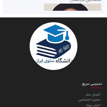
سازمان صنعت،معدن و تجارت
دانشگاه سئوی ایران
مریم حاج نوروز نظری
دسترسی سریع
آموزش سئو
مشاوره اختصاصی
آهن و فولاد غدیر ایرانیان
اجرای پروژه