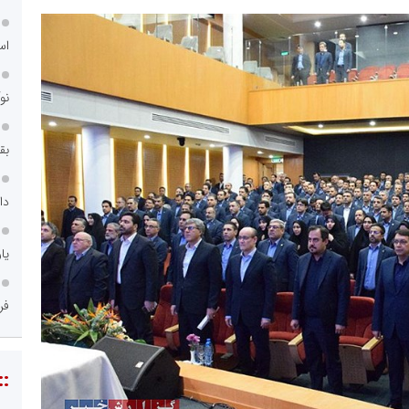
اس
نو
بق
دا
یا
فر
::