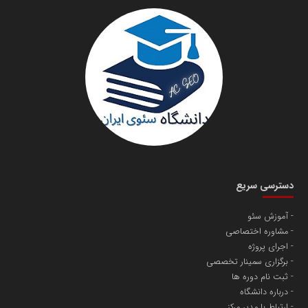
سازمان صنعت،معدن و تجارت
دانشگاه سئوی ایران
مریم حاج نوروز نظری
دسترسی سریع
آموزش سئو
مشاوره اختصاصی
آهن و فولاد غدیر ایرانیان
اجرای پروژه
تامین آهن اسفنجی تولیدکنندگان فولاد در کشور
برگزاری سمینار تخصصی
ثبت نام دوره ها
درباره دانشگاه
پایگاه اطلاع رسانی اعتلای نهادهای مردمی
ارتباط با مدیر مرکز