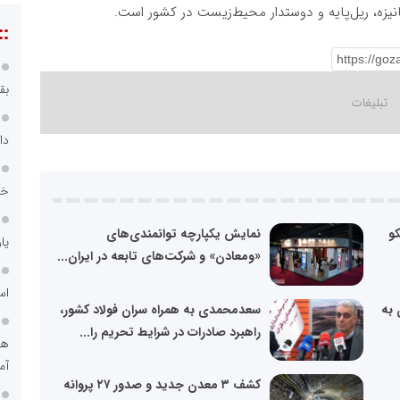
ه، ریل‌پایه و دوستدار محیط‌زیست در کشور است.
::
بق
دا
خد
کو
نمایش یکپارچه توانمندی‌های
یا
«ومعادن» و شرکت‌های تابعه در ایران...
اس
 به
سعدمحمدی به همراه سران فولاد کشور،
راهبرد صادرات در شرایط تحریم را...
هو
آم
کشف ۳ معدن جدید و صدور ۲۷ پروانه