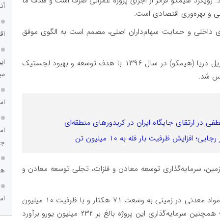
. رویکرد هیمکو فراتر از اجرای پروژه عمرانی صرف است و هدف ما
آن
ی و بهره‌وری اقتصادی است.
ای داخلی و حمایت سهام‌داران اصلی، مصمم است به الگوی موفق
اق
ای
یادآور می‌شود؛ شرکت مدیریت بین‌المللی همراه جاده ریل دریا (هیمکو) در سال ۱۳۹۶ با هدف توسعه و بهبود لجستیک
می
یس شد.
اس
فی در ارتقای جایگاه ایران در کریدورهای منطقه‌ای
اس
جد
زمین، سرمایه‌گذاری توسعه معادن و فلزات، تجلی توسعه معادن و
هم
اس
پروژه هیمکو شامل احداث اسکله و پایانه مکانیزه ریلی مواد معدنی در زمینی به وسعت ۷۱ هکتار و با ظرفیت ۱۰ میلیون
تن مواد معدنی و یک میلیون تن گوگرد در سال است؛ همچنین سرمایه‌گذاری این پروژه بالغ بر ۲۳۲ میلیون یورو برآورد