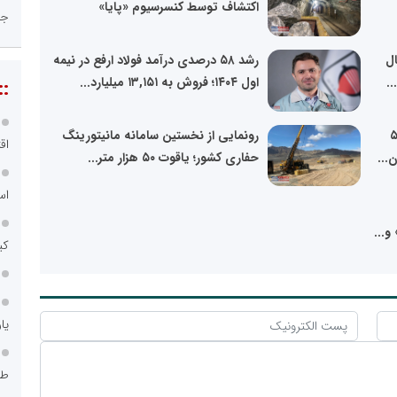
اکتشاف توسط کنسرسیوم «پایا»
جا
ال
رشد ۵۸ درصدی درآمد فولاد ارفع در نیمه
اول ۱۴۰۴؛ فروش به ۱۳,۱۵۱ میلیارد...
::
مایی از نقشه راه «ومعادن» برای ۵
رونمایی از نخستین سامانه مانیتورینگ
اق
...
حفاری کشور؛ یاقوت ۵۰ هزار متر...
اس
و...
کی
یا
طر