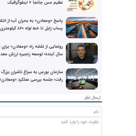
عظیم مس جانجا + اینفوگرافیک
پاسخ «ومعادن» به بحران آب؛ از انتق
پساب زابل تا خط لوله ۸۶۰ کیلومتری...
رون
سال آینده؛ توسعه زنجیره ارزش معدن
سازمان بورس به سراغ ناشران بزرگ
رفت؛ جلسه بررسی عملکرد «ومعادن» 
ارسال نظر