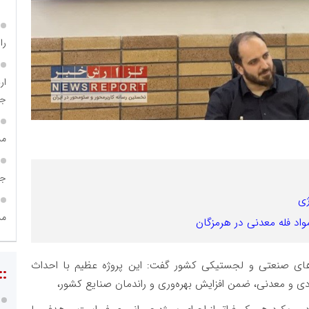
را
جا
مش
جا
ژی
مس
واد فله معدنی در هرمزگان
های صنعتی و لجستیکی کشور گفت: این پروژه عظیم با احداث
::
دی و معدنی، ضمن افزایش بهره‌وری و راندمان صنایع کشور،