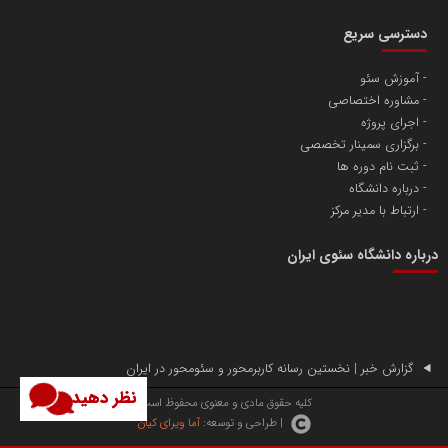
دسترسی سریع
آموزش سئو
مشاوره اختصاصی
آهن و فولاد غدیر ایرانیان
اجرای پروژه
تامین آهن اسفنجی تولیدکنندگان فولاد در کشور
برگزاری سمینار تخصصی
ثبت نام دوره ها
درباره دانشگاه
پایگاه اطلاع رسانی اعتلای نهادهای مردمی
ارتباط با مدیر مرکز
مسعودصادقی
درباره دانشگاه سئوی ایران
گزارش خبر | نخستین رسانه کاربرمحور و سئومحور در ایران
نظر دهید
تریبون
کلیه حقوق مادی و معنوی محفوظ است.
| طراحی و توسعه:
آما ویرای کیان
انتشار گسترده محتوا در رسانه گزارش خبر