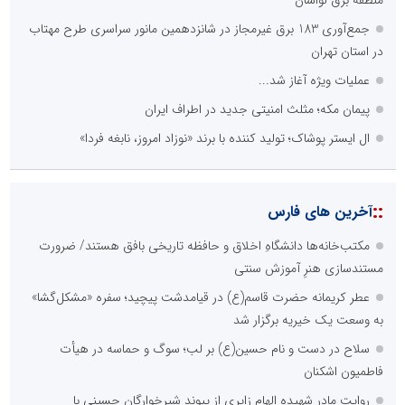
منطقه برق لواسان
جمع‌آوری 183 برق غیرمجاز در شانزدهمین مانور سراسری طرح مهتاب
در استان تهران
عملیات ویژه آغاز شد...
پیمان مکه؛ مثلث امنیتی جدید در اطراف ایران
ال ایستر پوشاک؛ تولید کننده با برند «نوزاد امروز، نابغه فردا»
::
آخرین های فارس
مکتب‌خانه‌ها دانشگاهِ اخلاق و حافظه تاریخی بافق هستند/ ضرورت
مستندسازی هنرِ آموزش سنتی
عطر کریمانه حضرت قاسم(ع) در قیامدشت پیچید؛ سفره «مشکل‌گشا»
به وسعت یک خیریه برگزار شد
سلاح در دست و نام حسین(ع) بر لب؛ سوگ و حماسه در هیأت
فاطمیون اشکنان
روایت مادر شهیده الهام زایری از پیوند شیرخوارگان حسینی با