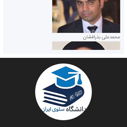
مرجع اخبار موثق در بازارسرمایه
پایگاه خبری گفتمان یزد
محمدعلی بذرافشان
سازمان صنعت،معدن و تجارت
دانشگاه سئوی ایران
مریم حاج نوروز نظری