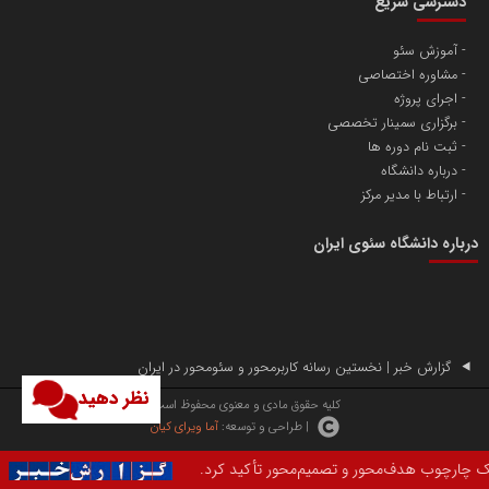
دسترسی سریع
آموزش سئو
مشاوره اختصاصی
آهن و فولاد غدیر ایرانیان
اجرای پروژه
تامین آهن اسفنجی تولیدکنندگان فولاد در کشور
برگزاری سمینار تخصصی
ثبت نام دوره ها
درباره دانشگاه
پایگاه اطلاع رسانی اعتلای نهادهای مردمی
ارتباط با مدیر مرکز
مسعودصادقی
درباره دانشگاه سئوی ایران
گزارش خبر | نخستین رسانه کاربرمحور و سئومحور در ایران
نظر دهید
تریبون
کلیه حقوق مادی و معنوی محفوظ است.
| طراحی و توسعه:
آما ویرای کیان
انتشار گسترده محتوا در رسانه گزارش خبر
ور و تصمیم‌محور تأکید کرد.
در دنیای امروز 