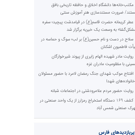
مکتب‌خانه‌ها دانشگاهِ اخلاق و حافظه تاریخی بافق
تند/ ضرورت مستندسازی هنرِ آموزش سنتی
عطر کریمانه حضرت قاسم(ع) در قیامدشت پیچید؛ سفره
شکل‌گشا» به وسعت یک خیریه برگزار شد
سلاح در دست و نام حسین(ع) بر لب؛ سوگ و حماسه در
أت فاطمیون اشکنان
روایت مادر شهیده الهام زایری از پیوند شیرخوارگان
ینی با مظلومیت مادران غزه
افتتاح موکب شهدای جنگ رمضان لامرد با حضور مسئولان
خانواده‌های شهدا
روایت حضور مردم علامرودشتی در اجتماعات شبانه
کشف 169 دستگاه استخراج رمزارز از یک واحد صنعتی در
رک صنعتی شمس آباد
پربازدیدهای فارس