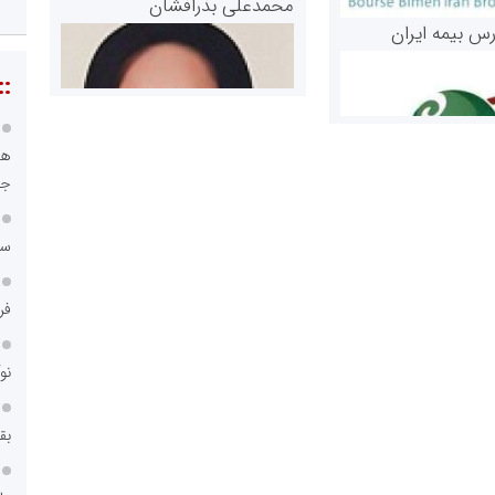
محمدعلی بذرافشان
رس بیمه ایران
::
هو
جا
سا
مریم حاج نوروز نظری
 و اوراق بهادار
فر
ثق در بازارسرمایه
نو
بق