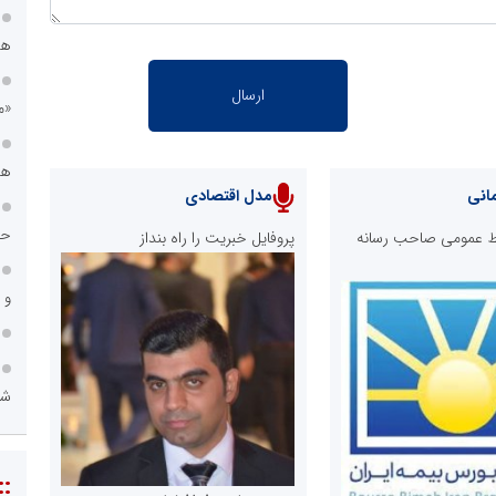
هس
«م
هی
انی
مدل اقتصادی
حس
ابط عمومی صاحب رسانه
پروفایل خبریت را راه بنداز
و 
شه
::