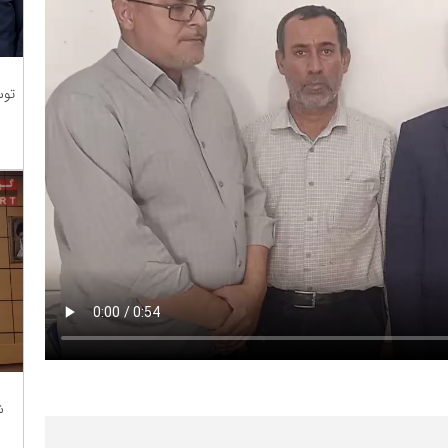
توس
ش