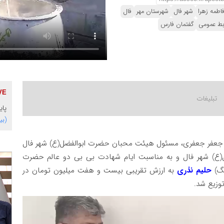
اطمه زهرا
شهر فال
شهرستان مهر
فال
ابط عمومی
گفتمان فارس
پای
(بی
جعفر جعفری، مسئول هیئت محبان حضرت ابوالفضل(ع) شهر فال
ع) شهر فال و به مناسبت ایام شهادت بی بی دو عالم حضرت
حلیم نذری
به ارزش تقریبی بیست و هفت میلیون تومان در
توزیع شد.