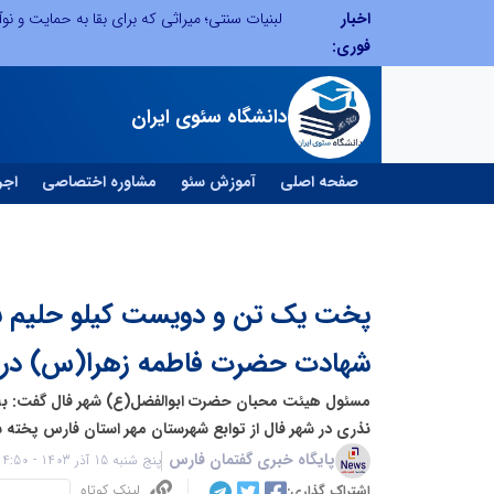
اخبار
توسعه ورزش‌های رزمی و ترویج هرچه بهتر رشته‌های ورزشی، در گرو خلاقیت و نوآوری است
لبنیات سنتی؛ میراثی که برای بقا به حمایت و نوآو
فوری:
دانشگاه سئوی ایران
صفحه اصلی
آموزش سئو
مشاوره اختصاصی
اجر
پخت یک تن و دویست کیلو حلیم ن
شهادت حضرت فاطمه زهرا(س) در ش
نذری در شهر فال از توابع شهرستان مهر استان فارس پخته 
پایگاه خبری گفتمان فارس
پنج شنبه 15 آذر 1403 - 14:50
لینک کوتاه
اشتراک گذاری: