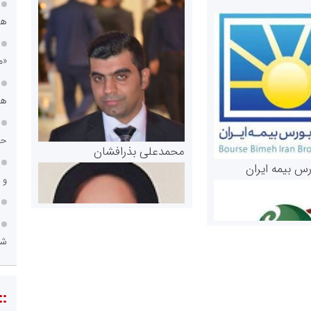
هس
«م
هی
حس
محمدعلی بذرافشان
رس بیمه ایران
و 
شه
::