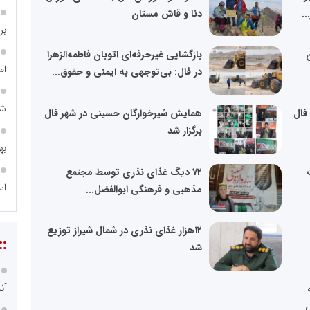
..
دنا و قاش مستان
بر ۴ هزار میلیا
بازگشایی غیرحرفه‌ای اتوبان فاطمه‌الزهرا
ام
در فال: بی‌توجهی به ایمنی و حقوق...
شه
فال
همایش شیرخوارگان حسینی در شهر فال
برگزار شد
به
۷۲ دیگ غذای نذری توسط مجتمع
اس
مذهبی و فرهنگی ابوالفضل...
۱۲هزار غذای نذری در شمال شیراز توزیع
::
شد
آن
س