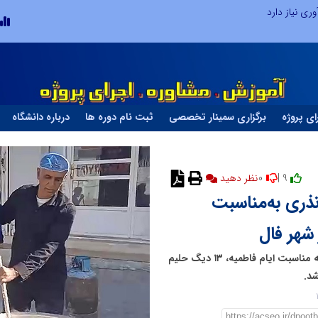
ری نیاز دارد
ای پروژه
برگزاری سمینار تخصصی
ثبت نام دوره ها
درباره دانشگاه
0
9 |
نظر دهید
ذری به‌مناسبت
هر فال
مسئول هیئت محبان حضرت ابوالفضل(ع) شهر فال گفت: به مناسبت ایام فاطمیه، ۱۳ دیگ حلیم
شد.