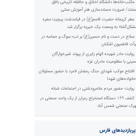
مکتب‌خانه‌ها دانشگاهِ اخلاق و حافظه تاریخی بافق
تند/ ضرورت مستندسازی هنرِ آموزش سنتی
عطر کریمانه حضرت قاسم(ع) در قیامدشت پیچید؛ سفره
شکل‌گشا» به وسعت یک خیریه برگزار شد
سلاح در دست و نام حسین(ع) بر لب؛ سوگ و حماسه در
أت فاطمیون اشکنان
روایت مادر شهیده الهام زایری از پیوند شیرخوارگان
ینی با مظلومیت مادران غزه
افتتاح موکب شهدای جنگ رمضان لامرد با حضور مسئولان
خانواده‌های شهدا
روایت حضور مردم علامرودشتی در اجتماعات شبانه
کشف 169 دستگاه استخراج رمزارز از یک واحد صنعتی در
رک صنعتی شمس آباد
پربازدیدهای فارس