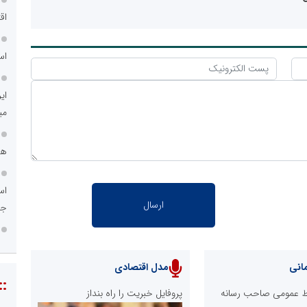
اق
اس
ای
می
هم
اس
جد
انی
مدل اقتصادی
::
ابط عمومی صاحب رسانه
پروفایل خبریت را راه بنداز