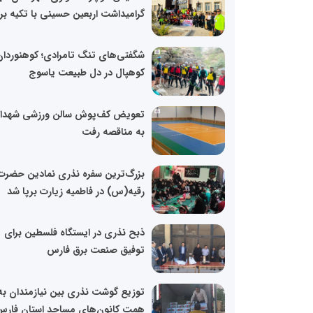
گرامیداشت اربعین حسینی با تکیه بر.
شگفتی‌های تنگ تامرادی؛ کوهنوردان
کوهپال در دل طبیعت یاسوج
تعویض کف‌پوش سالن ورزشی شهدا 
به مناقصه رفت
بزرگ‌ترین سفره نذری نمادین حضرت
رقیه(س) در فاطمیه زیارت برپا شد
ذبح نذری در ایستگاه فلسطین برای
توفیق صنعت برق فارس
توزیع گوشت نذری بین نیازمندان به
همت کانون‌های مساجد استان فار