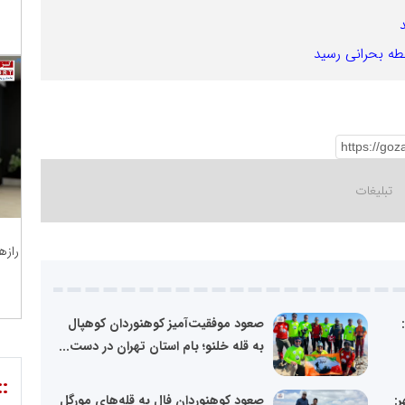
طه بحرانی رسید
رازه
صعود موفقیت‌آمیز کوهنوردان کوهپال
به قله خلنو؛ بام استان تهران در دست...
::
:
صعود کوهنوردان فال به قله‌های مورگل