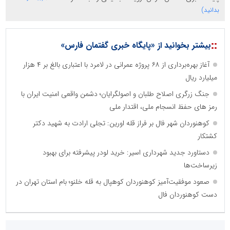
بدانید)
::
بیشتر بخوانید از «پایگاه خبری گفتمان فارس»
آغاز بهره‌برداری از ۶۸ پروژه عمرانی در لامرد با اعتباری بالغ بر ۴ هزار
میلیارد ریال
جنگ زرگری اصلاح طلبان و اصولگرایان؛ دشمن واقعی امنیت ایران با
رمز های حفظ انسجام ملی، اقتدار ملی
کوهنوردان شهر فال بر فراز قله اورین: تجلی ارادت به شهید دکتر
کشتکار
دستاورد جدید شهرداری اسیر: خرید لودر پیشرفته برای بهبود
زیرساخت‌ها
صعود موفقیت‌آمیز کوهنوردان کوهپال به قله خلنو؛ بام استان تهران در
دست کوهنوردان فال