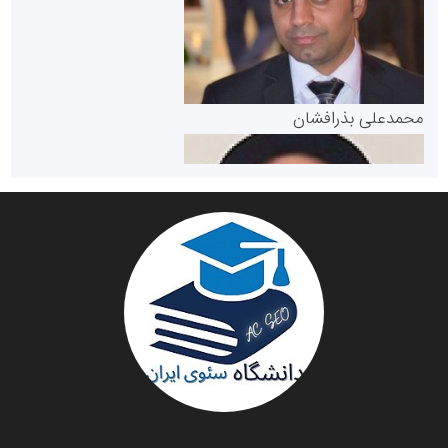
مرجع اخبار موثق در بازارسرمایه
پایگاه خبری گفتمان یزد
محمدعلی بذرافشان
سازمان صنعت،معدن و تجارت
دانشگاه سئوی ایران
مریم حاج نوروز نظری