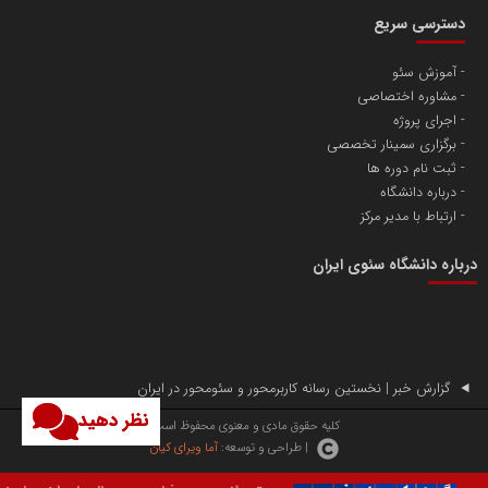
دسترسی سریع
آموزش سئو
مشاوره اختصاصی
آهن و فولاد غدیر ایرانیان
اجرای پروژه
تامین آهن اسفنجی تولیدکنندگان فولاد در کشور
برگزاری سمینار تخصصی
ثبت نام دوره ها
درباره دانشگاه
پایگاه اطلاع رسانی اعتلای نهادهای مردمی
ارتباط با مدیر مرکز
مسعودصادقی
درباره دانشگاه سئوی ایران
گزارش خبر | نخستین رسانه کاربرمحور و سئومحور در ایران
نظر دهید
تریبون
کلیه حقوق مادی و معنوی محفوظ است.
| طراحی و توسعه:
آما ویرای کیان
انتشار گسترده محتوا در رسانه گزارش خبر