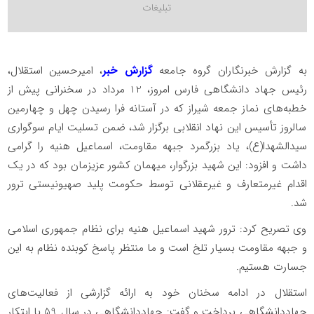
به گزارش خبرنگاران گروه جامعه
گزارش خبر
، امیرحسین استقلال،
رئیس جهاد دانشگاهی فارس امروز، 12 مرداد در سخنرانی پیش از
خطبه‌های نماز جمعه شیراز که در آستانه فرا رسیدن چهل و چهارمین
سالروز تأسیس این نهاد انقلابی برگزار شد، ضمن تسلیت ایام سوگواری
سیدالشهدا(ع)، یاد بزرگمرد جبهه مقاومت، اسماعیل هنیه را گرامی
داشت و افزود: این شهید بزرگوار، میهمان کشور عزیزمان بود که در یک
اقدام غیرمتعارف و غیرعقلانی توسط حکومت پلید صهیونیستی ترور
شد.
وی تصریح کرد: ترور شهید اسماعیل هنیه برای نظام جمهوری اسلامی
و جبهه مقاومت بسیار تلخ است و ما منتظر پاسخ کوبنده نظام به این
جسارت هستیم.
استقلال در ادامه سخنان خود به ارائه گزارشی از فعالیت‌های
جهاددانشگاهی پرداخت و گفت: جهاددانشگاهی در سال 59 با ابتکار