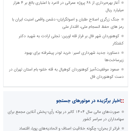
آغاز بهره‌برداری از ۶۸ پروژه عمرانی در لامرد با اعتباری بالغ بر ۴ هزار
میلیارد ریال
جنگ زرگری اصلاح طلبان و اصولگرایان؛ دشمن واقعی امنیت ایران با
رمز های حفظ انسجام ملی، اقتدار ملی
کوهنوردان شهر فال بر فراز قله اورین: تجلی ارادت به شهید دکتر
کشتکار
دستاورد جدید شهرداری اسیر: خرید لودر پیشرفته برای بهبود
زیرساخت‌ها
صعود موفقیت‌آمیز کوهنوردان کوهپال به قله خلنو؛ بام استان تهران در
دست کوهنوردان فال
::
اخبار برگزیده در موتورهای جستجو
صورت‌های مالی سال ۱۴۰۴ کالبر در بوته رأی؛ پخش آنلاین مجمع برای
سهامداران در سراسر کشور
فراتر از بحران؛ چگونه خلاقیتِ اصناف و اتحادیه‌های پویا، اقتصاد