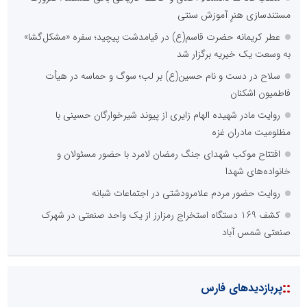
مستندسازی هنرِ آموزش سنتی
عطر کریمانه حضرت قاسم(ع) در قیامدشت پیچید؛ سفره «مشکل‌گشا»
به وسعت یک خیریه برگزار شد
سلاح در دست و نام حسین(ع) بر لب؛ سوگ و حماسه در هیأت
فاطمیون اشکنان
روایت مادر شهیده الهام زایری از پیوند شیرخوارگان حسینی با
مظلومیت مادران غزه
افتتاح موکب شهدای جنگ رمضان لامرد با حضور مسئولان و
خانواده‌های شهدا
روایت حضور مردم علامرودشتی در اجتماعات شبانه
کشف 169 دستگاه استخراج رمزارز از یک واحد صنعتی در شهرک
صنعتی شمس آباد
::
پربازدیدهای فارس