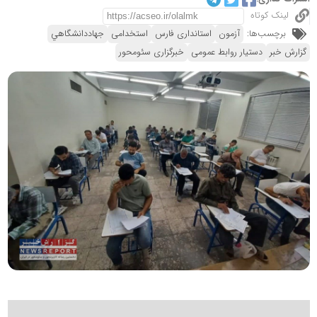
لینک کوتاه
برچسب‌ها:
آزمون
استانداری فارس
استخدامی
جهاددانشگاهي
گزارش خبر
دستیار روابط عمومی
خبرگزاری سئومحور