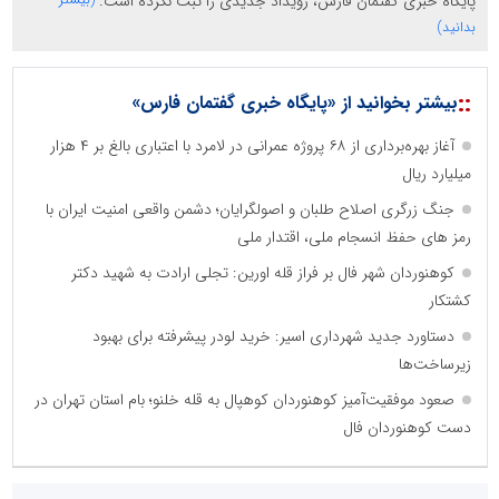
پایگاه خبری گفتمان فارس، رویداد جدیدی را ثبت نکرده است.
بدانید)
::
بیشتر بخوانید از «پایگاه خبری گفتمان فارس»
آغاز بهره‌برداری از ۶۸ پروژه عمرانی در لامرد با اعتباری بالغ بر ۴ هزار
میلیارد ریال
جنگ زرگری اصلاح طلبان و اصولگرایان؛ دشمن واقعی امنیت ایران با
رمز های حفظ انسجام ملی، اقتدار ملی
کوهنوردان شهر فال بر فراز قله اورین: تجلی ارادت به شهید دکتر
کشتکار
دستاورد جدید شهرداری اسیر: خرید لودر پیشرفته برای بهبود
زیرساخت‌ها
صعود موفقیت‌آمیز کوهنوردان کوهپال به قله خلنو؛ بام استان تهران در
دست کوهنوردان فال