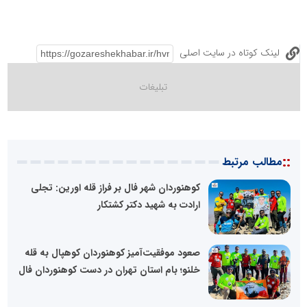
لینک کوتاه در سایت اصلی
::
مطالب مرتبط
کوهنوردان شهر فال بر فراز قله اورین: تجلی
ارادت به شهید دکتر کشتکار
صعود موفقیت‌آمیز کوهنوردان کوهپال به قله
خلنو؛ بام استان تهران در دست کوهنوردان فال