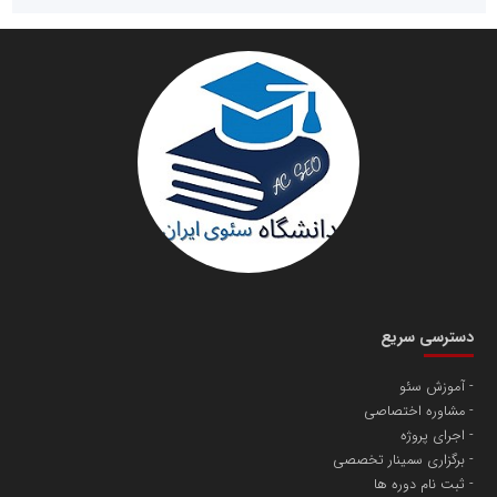
سازمان صنعت،معدن و تجارت
دانشگاه سئوی ایران
مریم حاج نوروز نظری
دسترسی سریع
آموزش سئو
مشاوره اختصاصی
آهن و فولاد غدیر ایرانیان
اجرای پروژه
تامین آهن اسفنجی تولیدکنندگان فولاد در کشور
برگزاری سمینار تخصصی
ثبت نام دوره ها