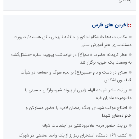
::
آخرین های فارس
مکتب‌خانه‌ها دانشگاهِ اخلاق و حافظه تاریخی بافق هستند/ ضرورت
مستندسازی هنرِ آموزش سنتی
عطر کریمانه حضرت قاسم(ع) در قیامدشت پیچید؛ سفره «مشکل‌گشا»
به وسعت یک خیریه برگزار شد
سلاح در دست و نام حسین(ع) بر لب؛ سوگ و حماسه در هیأت
فاطمیون اشکنان
روایت مادر شهیده الهام زایری از پیوند شیرخوارگان حسینی با
مظلومیت مادران غزه
افتتاح موکب شهدای جنگ رمضان لامرد با حضور مسئولان و
خانواده‌های شهدا
روایت حضور مردم علامرودشتی در اجتماعات شبانه
کشف 169 دستگاه استخراج رمزارز از یک واحد صنعتی در شهرک