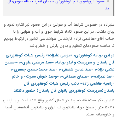
صعود غرورآفرین تیم کوهنوردی سیمان لامرد به قله حوض‌دال
دنا
علیزاده در خصوص شرایط آب و هوایی در این صعود نیز اشاره نمود و
بیان داشت: در این صعود کاملا شرایط جوی و آب و هوایی را با
جناب آقای«هاشمی نژاد» کارشناس هواشناسی کشور در ارتباط بودیم
تا ساعت صعودمان تنظیم و بدون بارش و خطر باشد.
در این برنامه کوهنوردی، «موسی علیزاده» رئیس هیات کوهنوردی
فال باستان و سرپرست و لیدر برنامه، «سید مرتضی علوی»، «حسین
غلامی نژاد»، «سید عباس شفیقی»، «سید محمدحسین جعفری»،
«اسد علیزاده»، «سلمان مصدقی»، «وحید خوش سیرت» و خانم
«راضیه هاشمی زاده» نائب رئیس هیات کوهنوردی فال
باستان(سرپرست کوهنوردی بانوان فال باستان) حضور داشتند.
شایان ذکر است؛ قله دماوند در شمال کشور واقع شده است و با ارتفاع
۵۶۷۱ متر از سطح دریا، بلندترین قله ایران و بلندترین آتشفشان آسیا
و خاورمیانه است.