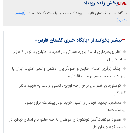
پخش زنده رویداد
پایگاه خبری گفتمان فارس، رویداد جدیدی را ثبت نکرده است.
(بیشتر
بدانید)
::
بیشتر بخوانید از «پایگاه خبری گفتمان فارس»
آغاز بهره‌برداری از ۶۸ پروژه عمرانی در لامرد با اعتباری بالغ بر ۴ هزار
میلیارد ریال
جنگ زرگری اصلاح طلبان و اصولگرایان؛ دشمن واقعی امنیت ایران با
رمز های حفظ انسجام ملی، اقتدار ملی
کوهنوردان شهر فال بر فراز قله اورین: تجلی ارادت به شهید دکتر
کشتکار
دستاورد جدید شهرداری اسیر: خرید لودر پیشرفته برای بهبود
زیرساخت‌ها
صعود موفقیت‌آمیز کوهنوردان کوهپال به قله خلنو؛ بام استان تهران در
دست کوهنوردان فال