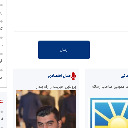
رس
تش
با
فر
انی
مدل اقتصادی
می
ابط عمومی صاحب رسانه
پروفایل خبریت را راه بنداز
::
آن