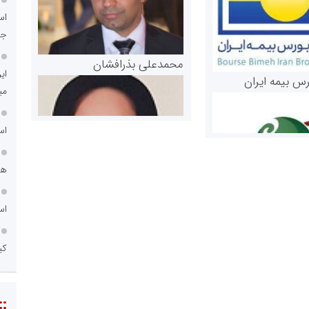
اس
جد
محمدعلی بذرافشان
ای
رس بیمه ایران
می
اس
هم
اس
مریم حاج نوروز نظری
 و اوراق بهادار
کی
ثق در بازارسرمایه
::