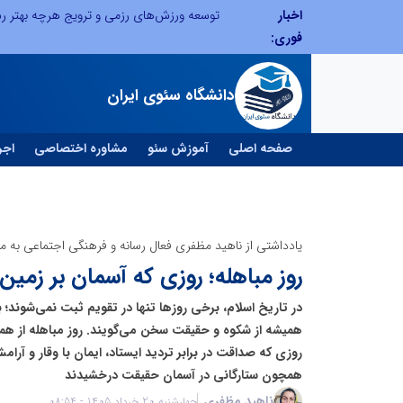
اخبار
از کشف استعدادهای ناب تا پرورش آن‌ها با رویکردهای نوآورانه؛ مسیر تحول‌آفرین شنای ایران در سطح جهانی
فوری:
دانشگاه سئوی ایران
صفحه اصلی
آموزش سئو
مشاوره اختصاصی
اجر
یادداشتی از ناهید مظفری فعال رسانه و فرهنگی اجتماعی به من
روز مباهله؛ روزی که آسمان بر زمین 
در تاریخ اسلام، برخی روزها تنها در تقویم ثبت نمی‌شوند؛ ب
همیشه از شکوه و حقیقت سخن می‌گویند. روز مباهله از هم
روزی که صداقت در برابر تردید ایستاد، ایمان با وقار و آرام
همچون ستارگانی در آسمان حقیقت درخشیدند
ناهید مظفری
چهارشنبه 20 خرداد 1405 - 08:54