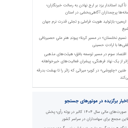
تأکید استاندار یزد بر ارج نهادن به رسالت خبرنگاران؛
انه‌ها پرچمداران آگاهی‌بخشی در استان
اربعین؛ بازتولید هویت فراملی و تجلی قدرت نرم جهان
یع
نسیمِ نخلستان» در مسیرِ کربلا؛ پیوندِ هنرِ ملیِ حصیربافی
فقی‌ها با ارادتِ حسینی
اقتصاد سوم در مسیر توسعه بافق؛ هیئت‌های مذهبی
اتر از یک نهاد فرهنگی، پیشران فعالیت‌های خیرخواهانه
طنین «چاووشی» در کویر؛ میراثی که زائر را تا بهشت بدرقه
‌کند
اخبار برگزیده در موتورهای جستجو
صورت‌های مالی سال ۱۴۰۴ کالبر در بوته رأی؛ پخش
لاین مجمع برای سهامداران در سراسر کشور