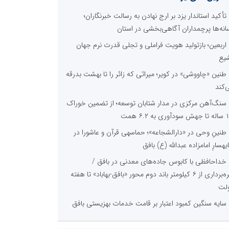
تأکید استاندار یزد بر ارج نهادن به رسالت خبرنگاران؛
انه‌ها پرچمداران آگاهی‌بخشی در استان
اربعین؛ بازتولید هویت فراملی و تجلی قدرت نرم جهان
یع
طنین «چاووشی» در کویر؛ میراثی که زائر را تا بهشت بدرقه
‌کند
سنگ‌آهن مرکزی در مدار شتابان توسعه؛ از تضمین خوراک
وری به ۶.۲ همت
طنینِ وحی در «دارالشجاعه»؛ حماسهی قرآن و عاشورا در
یهسارِ امامزاده عبدالله (ع) بافق
خداحافظی با کابوس جاده‌های معدنی در بافق /
بهره‌برداری از ۶ کیلومتر باند دوم محور «بافق-بهاباد» تا هفته
لت
سایه سنگین کمبود اعتبار بر قامت خدمات بهزیستی بافق