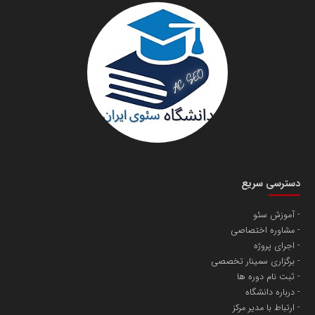
سازمان صنعت،معدن و تجارت
دانشگاه سئوی ایران
مریم حاج نوروز نظری
دسترسی سریع
آموزش سئو
مشاوره اختصاصی
آهن و فولاد غدیر ایرانیان
اجرای پروژه
تامین آهن اسفنجی تولیدکنندگان فولاد در کشور
برگزاری سمینار تخصصی
ثبت نام دوره ها
درباره دانشگاه
پایگاه اطلاع رسانی اعتلای نهادهای مردمی
ارتباط با مدیر مرکز