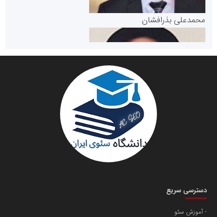
پایگاه خبری گفتمان یزد
محمدعلی بذرافشان
سازمان صنعت،معدن و تجارت
دانشگاه سئوی ایران
مریم حاج نوروز نظری
دسترسی سریع
آموزش سئو