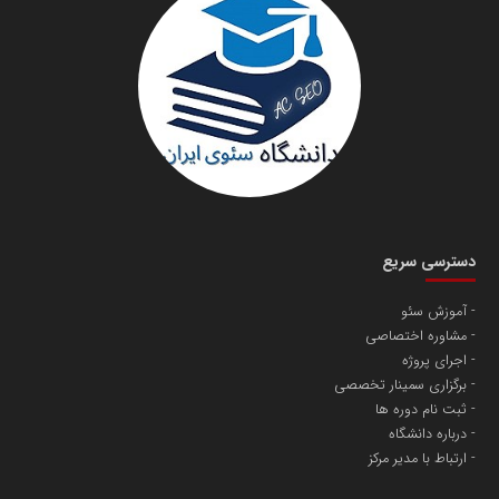
سازمان صنعت،معدن و تجارت
دانشگاه سئوی ایران
مریم حاج نوروز نظری
دسترسی سریع
آموزش سئو
مشاوره اختصاصی
آهن و فولاد غدیر ایرانیان
اجرای پروژه
تامین آهن اسفنجی تولیدکنندگان فولاد در کشور
برگزاری سمینار تخصصی
ثبت نام دوره ها
درباره دانشگاه
پایگاه اطلاع رسانی اعتلای نهادهای مردمی
ارتباط با مدیر مرکز
مسعودصادقی