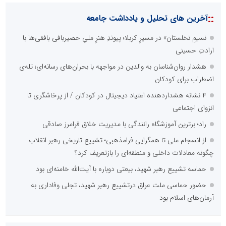
::
آخرین های تحلیل و یادداشت جامعه
نسیمِ نخلستان» در مسیرِ کربلا؛ پیوندِ هنرِ ملیِ حصیربافی بافقی‌ها با
ارادتِ حسینی
هشدار روان‌شناسان به والدین در مواجهه با بحران‌های رسانه‌ای؛ تله‌ی
اضطراب برای کودکان
۴ نشانه هشداردهنده اعتیاد دیجیتال در کودکان / از پرخاشگری تا
انزوای اجتماعی
راد؛ برترین آموزشگاه رانندگی با مدیریت خلاق فرامرز صادقی
از انسجام ملی تا همگرایی فرامذهبی؛ تشییع تاریخی رهبر انقلاب
چگونه معادلات داخلی و منطقه‌ای را بازتعریف کرد؟
حماسه تشییع رهبر شهید، بیعتی دوباره با آیت‌الله خامنه‌ای بود
حضور حماسی ملت عراق درتشییع رهبر شهید، تجلی وفاداری به
آرمان‌های اسلام بود