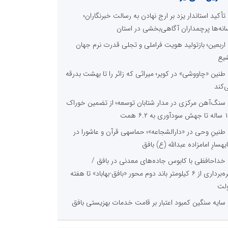
تأکید استاندار یزد بر ارج نهادن به رسالت خبرنگاران؛
انه‌ها پرچمداران آگاهی‌بخشی در استان
اربعین؛ بازتولید هویت فراملی و تجلی قدرت نرم جهان
یع
طنین «چاووشی» در کویر؛ میراثی که زائر را تا بهشت بدرقه
‌کند
سنگ‌آهن مرکزی در مدار شتابان توسعه؛ از تضمین خوراک
وری به ۶.۲ همت
طنینِ وحی در «دارالشجاعه»؛ حماسهی قرآن و عاشورا در
یهسارِ امامزاده عبدالله (ع) بافق
خداحافظی با کابوس جاده‌های معدنی در بافق /
بهره‌برداری از ۶ کیلومتر باند دوم محور «بافق-بهاباد» تا هفته
لت
سایه سنگین کمبود اعتبار بر قامت خدمات بهزیستی بافق