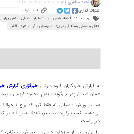
ناهید مظفری
پنج شنبه 14 خرداد 1405 - 14:15
لینک کوتاه
اشتراک گذاری:
برچسب‌ها:
اعتماد به جوانان
دستیار رسانه‌ای
منش پهلوان
فعال و مشاور رسانه ای در یزد
شهرستان بافق
ناهید مظفری
به گزارش خبرنگاران گروه ورزشی
خبرگزاری گزارش خبر
همان ابتدا از پدر می‌گوید:« پدرم محمود کریمی از پی
«ما در ورزش باستانی نه فقط تن، که روحِ نوجوانانم
می‌دهیم. کسب رکوردِ بیشترین تعداد «میل‌باز» در کش
خروار است.
اما برای عبور از مرزهای داخلی و پرورشِ نخبگانی ک