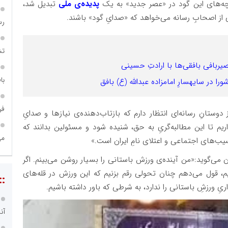
ه‌های این گود در «عصر جدید» به یک
پدیده‌ی ملی
تبدیل شد،
 از اصحابِ رسانه می‌خواهد که «صدایِ گود» باشند.
رس
تش
حصیربافی بافقی‌ها با ارادتِ حسینی
با
 در سایهسارِ امامزاده عبدالله (ع) بافق
فر
دوستانِ رسانه‌ای انتظار دارم که بازتاب‌دهنده‌ی نیازها و صدایِ
اریم تا این مطالبه‌گریِ به حق، شنیده شود و مسئولین بدانند که
می
سیب‌های اجتماعی و اعتلای نامِ ایران است.»
ن می‌گوید:«من آینده‌ی ورزش باستانی را بسیار روشن می‌بینم. اگر
، قول می‌دهم چنان تحولی رقم بزنیم که این ورزش در قله‌های
::
یِ ورزشِ باستانی را ندارد، به شرطی که باور داشته باشیم.
آن