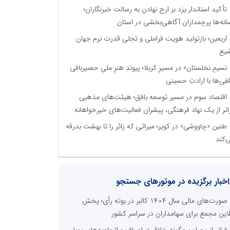
تأکید استاندار یزد بر ارج نهادن به رسالت خبرنگاران؛
انه‌ها پرچمداران آگاهی‌بخشی در استان
اربعین؛ بازتولید هویت فراملی و تجلی قدرت نرم جهان
یع
نسیمِ نخلستان» در مسیرِ کربلا؛ پیوندِ هنرِ ملیِ حصیربافی
فقی‌ها با ارادتِ حسینی
اقتصاد سوم در مسیر توسعه بافق؛ هیئت‌های مذهبی
اتر از یک نهاد فرهنگی، پیشران فعالیت‌های خیرخواهانه
طنین «چاووشی» در کویر؛ میراثی که زائر را تا بهشت بدرقه
‌کند
اخبار برگزیده در موتورهای جستجو
صورت‌های مالی سال ۱۴۰۴ کالبر در بوته رأی؛ پخش
لاین مجمع برای سهامداران در سراسر کشور