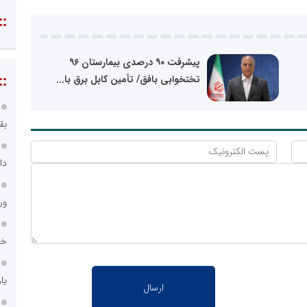
::
پیشرفت ۹۰ درصدی بیمارستان ۹۶
::
تختخوابی بافق/ تأمین کابل برق با...
بق
دا
ور
خد
یا