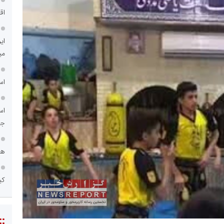
اق
ای
می
اس
اس
جد
هم
کی
::