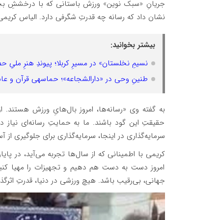
جریانِ «سبک نوین» ورزش باستانی که با درخششِ بچ
نشان داد که رسانه چه قدرتِ شگرفی دارد. الیاس کریمی
بیشتر بخوانید:
نسیمِ نخلستان» در مسیرِ کربلا؛ پیوندِ هنرِ ملیِ 
طنینِ وحی در «دارالشجاعه»؛ حماسهی قرآن و عاشورا
به گفته وی «رسانه‌ها، امروز بال‌هایِ ورزش هستند. از 
حقیقتِ این گود باشند. ما به حمایتِ رسانه‌ای نیاز د
سرمایه‌گذاری در اینجا، سرمایه‌گذاری برای جلوگیری از آ
کریمی با اطمینانی که از سال‌ها تجربه می‌آید، در پایا
امروز دست به دست هم دهیم و تجهیزات را مهیا کنیم
جهانی، بی‌رقیب باشد. هیچ ورزشی در دنیا، قدرتِ اثرگذار