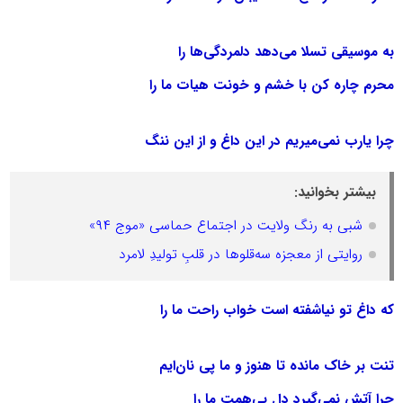
به موسیقی تسلا می‌دهد دلمردگی‌ها را
محرم چاره کن با خشم و خونت هیات ما را
چرا یارب نمی‌میریم در این داغ و از این ننگ
بیشتر بخوانید:
شبی به رنگ ولایت در اجتماع حماسی «موج ۹۴»
روایتی از معجزه سه‌قلوها در قلبِ تولیدِ لامرد
که داغ تو نیاشفته است خواب راحت ما را
تنت بر خاک مانده تا هنوز و ما پی نان‌ایم
چرا آتش نمی‌گیرد دل بی‌همت ما را