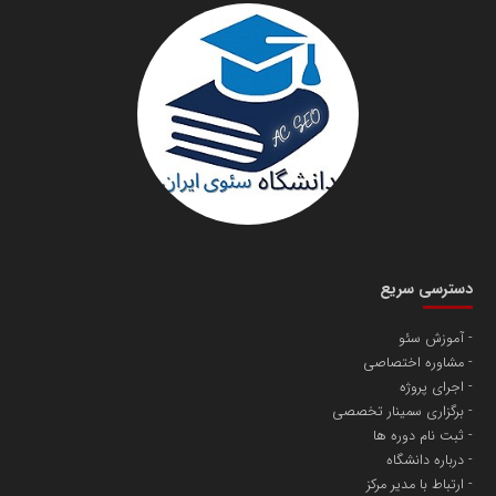
سازمان صنعت،معدن و تجارت
دانشگاه سئوی ایران
مریم حاج نوروز نظری
دسترسی سریع
آموزش سئو
مشاوره اختصاصی
آهن و فولاد غدیر ایرانیان
اجرای پروژه
تامین آهن اسفنجی تولیدکنندگان فولاد در کشور
برگزاری سمینار تخصصی
ثبت نام دوره ها
درباره دانشگاه
پایگاه اطلاع رسانی اعتلای نهادهای مردمی
ارتباط با مدیر مرکز