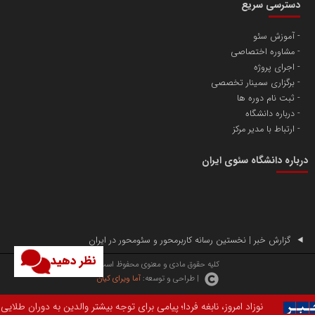
دسترسی سریع
آموزش سئو
مشاوره اختصاصی
آهن و فولاد غدیر ایرانیان
اجرای پروژه
تامین آهن اسفنجی تولیدکنندگان فولاد در کشور
برگزاری سمینار تخصصی
ثبت نام دوره ها
درباره دانشگاه
پایگاه اطلاع رسانی اعتلای نهادهای مردمی
ارتباط با مدیر مرکز
مسعودصادقی
درباره دانشگاه سئوی ایران
گزارش خبر | نخستین رسانه کاربرمحور و سئومحور در ایران
نظر دهید
تریبون
کلیه حقوق مادی و معنوی محفوظ است.
| طراحی و توسعه:
آما ویرای کیان
انتشار گسترده محتوا در رسانه گزارش خبر
مروز، نابغه فردا؛ پیامی برای توجه بیشتر والدین به دوران طلایی رشد فرزندان ا