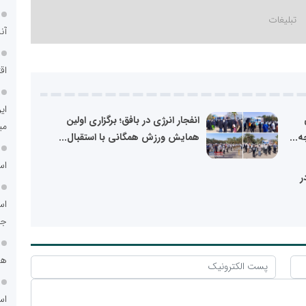
آن
اق
ای
انفجار انرژی در بافق؛ برگزاری اولین
می
...
همایش ورزش همگانی با استقبال...
اس
ر
اس
جد
هم
اس