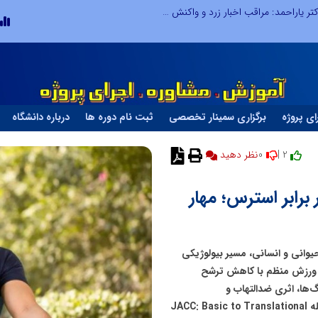
طرحواره های فعال شده در پساجنگ؛ هشدار دکتر یاراحمد: مراقب اخبار زرد و واکنش های هیجانی باشید
ای پروژه
برگزاری سمینار تخصصی
ثبت نام دوره ها
درباره دانشگاه
0
2 |
رابر استرس؛ مهار
وانی و انسانی، مسیر بیولوژیکی
که ورزش منظم با کاهش ترشح
گ‌ها، اثری ضدالتهاب و
محافظت‌کننده در برابر سکته قلبی دارد. این یافته که در مجله JACC: Basic to Translational