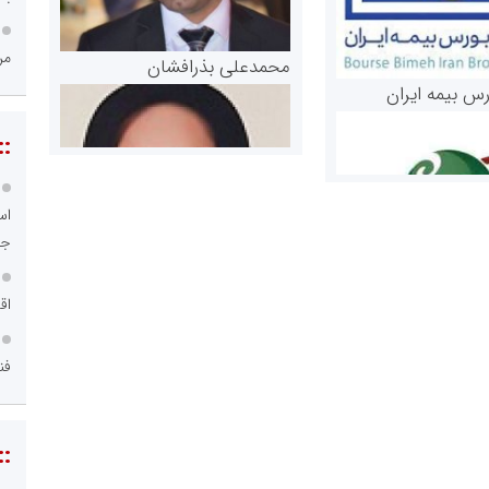
مر
محمدعلی بذرافشان
رس بیمه ایران
::
اس
جد
اق
مریم حاج نوروز نظری
 و اوراق بهادار
فن
ثق در بازارسرمایه
::