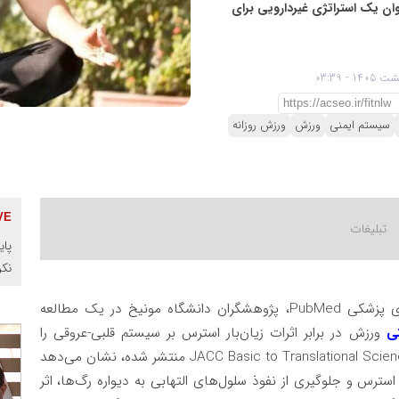
عنوان یک استراتژی غیردارویی برای
سیستم ایمنی
ورزش
ورزش روزانه
نک
، از داده‌های پزشکی PubMed، پژوهشگران دانشگاه مونیخ در یک مطالعه
ی
ورزش در برابر اثرات زیان‌بار استرس بر سیستم قلبی-عروقی را
کشف کرده‌اند. این یافته که در آوریل ۲۰۲۶ در مجله JACC Basic to Translational Science منتشر شده، نشان می‌دهد
سترس و جلوگیری از نفوذ سلول‌های التهابی به دیواره رگ‌ها، اثر