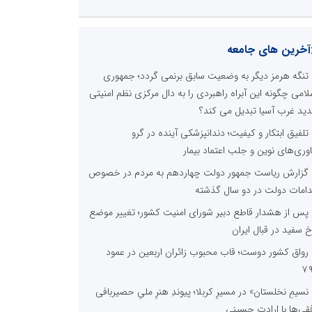
آخرین های جامعه
تنگه هرمز دیگر به وضعیت سابق برنمی گردد؛ جمهوری
لامی چگونه این آبراه راهبردی را به دال مرکزی نظم امنیتی
ید غرب آسیا تبدیل می کند؟
تلفیق ابتکار و کیفیت؛ دندانپزشکی آینده در گرو
اوری‌های نوین و جلب اعتماد بیمار
گزارش ریاست جمهور دولت چهاردهم به مردم در خصوص
دامات دولت در دو سال گذشته
پس از هشدار قاطع دبیر شورای امنیت کشور؛ تغییر موضع
خ سفید در قبال ایران
رواق کشور دوست؛ قاب محبوب زائران اربعین در عمود
۷
نسیمِ نخلستان» در مسیرِ کربلا؛ پیوندِ هنرِ ملیِ حصیربافی
فقی‌ها با ارادتِ حسینی