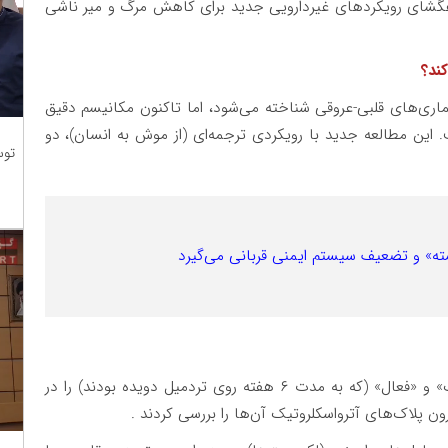
اهگشای رویکردهای غیردارویی جدید برای کاهش مرگ و میر ناشی
ند؟
ری‌های قلبی-عروقی شناخته می‌شود، اما تاکنون مکانیسم دقیق
این مطالعه جدید با رویکردی ترجمه‌ای (از موش به انسان)، دو
توس
ه» و تضعیف سیستم ایمنی قربانی می‌گیرد
در بخش اول مطالعه، پژوهشگران موش‌های «کم‌تحرک» و «فعال» (که به مدت ۶ هفته روی تردمیل دویده بودند) را در
ن پلاک‌های آترواسکلروتیک آن‌ها را بررسی کردند .