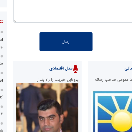
::
اس
جد
فن
انی
مدل اقتصادی
ابط عمومی صاحب رسانه
پروفایل خبریت را راه بنداز
اق
کا
۹۴
با