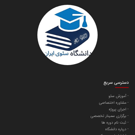
سازمان صنعت،معدن و تجارت
دانشگاه سئوی ایران
مریم حاج نوروز نظری
دسترسی سریع
آموزش سئو
مشاوره اختصاصی
آهن و فولاد غدیر ایرانیان
اجرای پروژه
تامین آهن اسفنجی تولیدکنندگان فولاد در کشور
برگزاری سمینار تخصصی
ثبت نام دوره ها
درباره دانشگاه