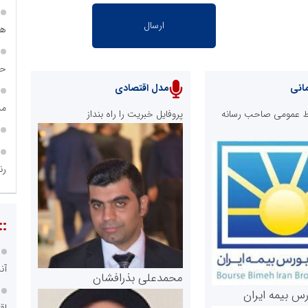
هی
حس
انی
مدل اقتصادی
مس
ابط عمومی صاحب رسانه
پروفایل خبریت را راه بنداز
رن
::
آن
محمدعلی بذرافشان
رس بیمه ایران