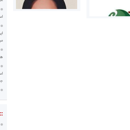
اق
اس
ای
می
مریم حاج نوروز نظری
هم
 و اوراق بهادار
ثق در بازارسرمایه
اس
جد
::
مسعودصادقی