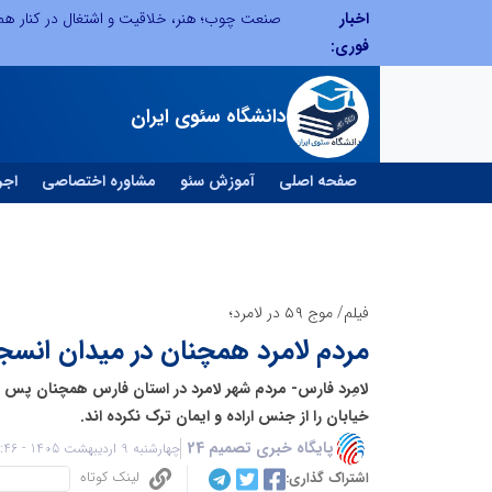
اخبار
طرحواره های فعال شده در پساجنگ؛ هشدار دکتر یاراحمد: مراقب اخبار زرد و واکنش های هیجانی باشید
فوری:
دانشگاه سئوی ایران
صفحه اصلی
آموزش سئو
مشاوره اختصاصی
اجر
فیلم/ موج ۵۹ در لامرد؛
مردم لامرد همچنان در میدان انسج
لامِرد فارس- مردم شهر لامرد در استان فارس همچنان پس 
خیابان را از جنس اراده و ایمان ترک نکرده اند.
پایگاه خبری تصمیم 24
چهارشنبه 9 اردیبهشت 1405 - 01:46
لینک کوتاه
اشتراک گذاری: