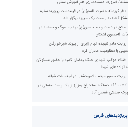
تند/ ضرورت مستندسازی هنرِ آموزش سنتی
عطر کریمانه حضرت قاسم(ع) در قیامدشت پیچید؛ سفره
شکل‌گشا» به وسعت یک خیریه برگزار شد
سلاح در دست و نام حسین(ع) بر لب؛ سوگ و حماسه در
أت فاطمیون اشکنان
روایت مادر شهیده الهام زایری از پیوند شیرخوارگان
ینی با مظلومیت مادران غزه
افتتاح موکب شهدای جنگ رمضان لامرد با حضور مسئولان
خانواده‌های شهدا
روایت حضور مردم علامرودشتی در اجتماعات شبانه
کشف 169 دستگاه استخراج رمزارز از یک واحد صنعتی در
رک صنعتی شمس آباد
پربازدیدهای فارس