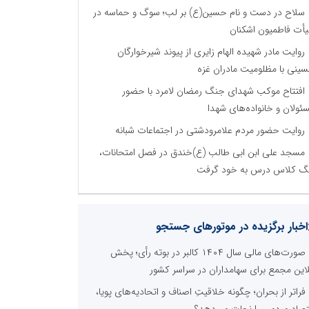
سلاح در دست و نام حسین(ع) بر لب؛ سوگ و حماسه در
أت فاطمیون اشکنان
روایت مادر شهیده الهام زایری از پیوند شیرخوارگان
ینی با مظلومیت مادران غزه
افتتاح موکب شهدای جنگ رمضان لامرد با حضور
ئولان و خانواده‌های شهدا
روایت حضور مردم علامرودشتی در اجتماعات شبانه
مسجد علی ابن ابی طالب (ع)خندق در فصل امتحانات،
گ کلاس درس به خود گرفت
اخبار برگزیده در موتورهای جستجو
صورت‌های مالی سال ۱۴۰۴ کالبر در بوته رأی؛ پخش
لاین مجمع برای سهامداران در سراسر کشور
فراتر از بحران؛ چگونه خلاقیتِ اصناف و اتحادیه‌های پویا،