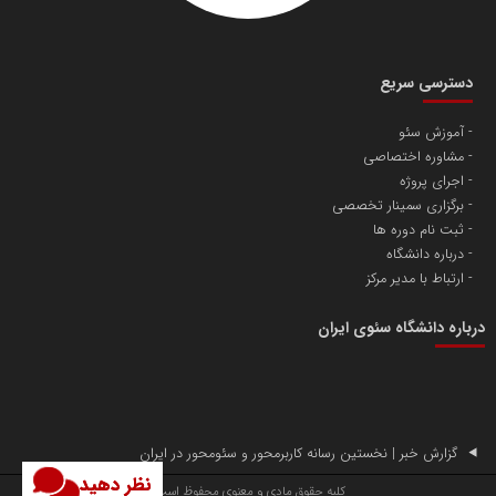
دسترسی سریع
آموزش سئو
مشاوره اختصاصی
آهن و فولاد غدیر ایرانیان
اجرای پروژه
تامین آهن اسفنجی تولیدکنندگان فولاد در کشور
برگزاری سمینار تخصصی
ثبت نام دوره ها
درباره دانشگاه
پایگاه اطلاع رسانی اعتلای نهادهای مردمی
ارتباط با مدیر مرکز
مسعودصادقی
درباره دانشگاه سئوی ایران
گزارش خبر | نخستین رسانه کاربرمحور و سئومحور در ایران
نظر دهید
تریبون
کلیه حقوق مادی و معنوی محفوظ است.