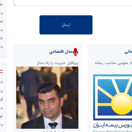
طر
می
با
انی
مدل اقتصادی
ابط عمومی صاحب رسانه
پروفایل خبریت را راه بنداز
::
او
تو