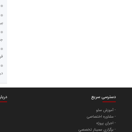
مسعودصادقی
بی
عت،معدن و تجارت
جا
فر
در
محمدعلی کرمعلی
 غدیر ایرانیان
دسترسی سریع
دربا
فنجی تولیدکنندگان
آموزش سئو
مشاوره اختصاصی
اجرای پروژه
برگزاری سمینار تخصصی