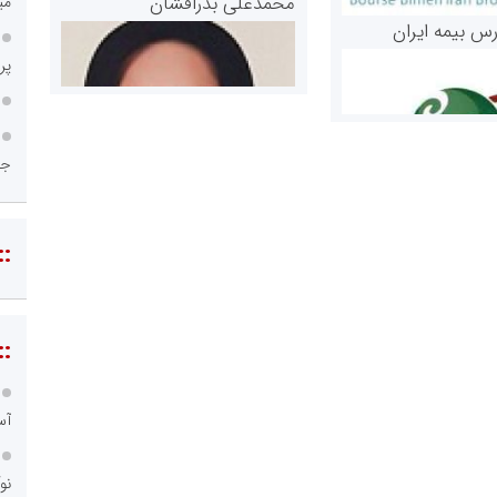
محمدعلی بذرافشان
می
رس بیمه ایران
پر
ج
::
مریم حاج نوروز نظری
 و اوراق بهادار
ثق در بازارسرمایه
::
آس
نو