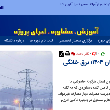
از کشف استعدادهای ناب تا پرورش آن‌ها با رویکردهای نوآورانه؛ مسیر تحول‌آفرین شنای ایران در سطح جهانی
ای پروژه
برگزاری سمینار تخصصی
ثبت نام دوره ها
درباره دانشگاه
0
0 |
نظر دهید
عبور بدون خاموشی از پاییز و زمستان ۱۴۰۴؛ برق خانگی
 زمستان سال ۱۴۰۴ موفق شد بدون اعمال هرگونه خاموشی یا
أمین کند؛ دستاوردی که به گفته
دیریت مصرف، مهار مصارف غیرمولد،
های مسئول در زنجیره تأمین انرژی