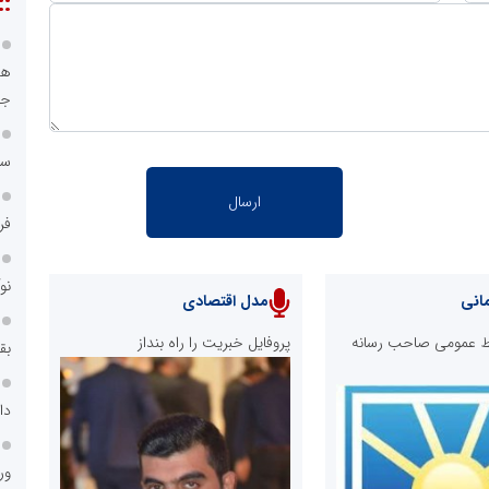
::
هو
جا
سا
فر
نو
انی
مدل اقتصادی
ابط عمومی صاحب رسانه
پروفایل خبریت را راه بنداز
بق
دا
ور