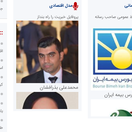
انی
مدل اقتصادی
جا
ابط عمومی صاحب رسانه
پروفایل خبریت را راه بنداز
::
اق
اس
کی
محمدعلی بذرافشان
رس بیمه ایران
یا
طر