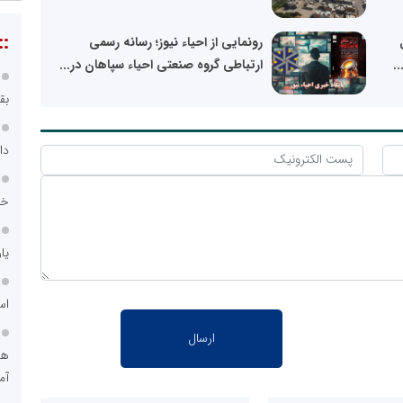
::
رونمایی از احیاء نیوز؛ رسانه رسمی
ارتباطی گروه صنعتی احیاء سپاهان در...
بق
دا
خد
یا
اس
هو
آم