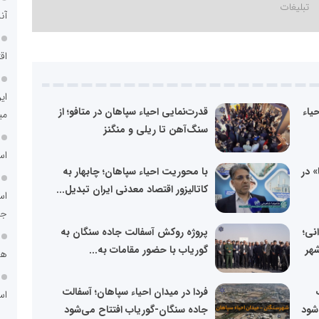
آن
اق
ای
یاء
قدرت‌نمایی احیاء سپاهان در متافو؛ از
می
سنگ‌آهن تا ریلی و منگنز
اس
 در
با محوریت احیاء سپاهان؛ چابهار به
کاتالیزور اقتصاد معدنی ایران تبدیل...
اس
جد
نی؛
پروژه روکش آسفالت جاده سنگان به
شهر
گوریاب با حضور مقامات به...
هم
فردا در میدان احیاء سپاهان؛ آسفالت
اس
شود
جاده سنگان-گوریاب افتتاح می‌شود