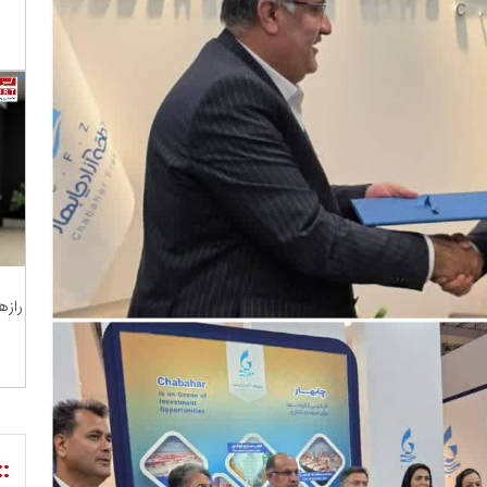
رازه
::