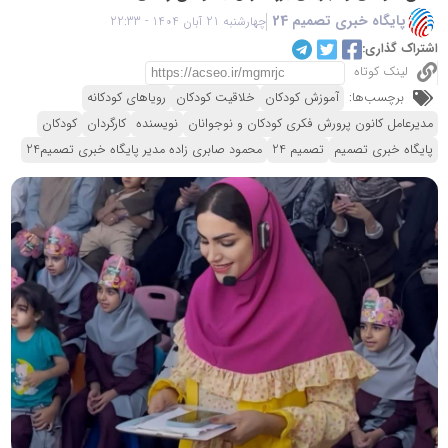
پایگاه خبری تصمیم 24
چهارشنبه 21 آبان 1404 - 22:33
اشتراک گذاری:
لینک کوتاه
برچسب‌ها:
آموزش کودکان
خلاقیت کودکان
رویاهای کودکانه
مدیرعامل کانون پرورش فکری کودکان و نوجوانان
نویسنده
کارگردان
کودکان
پایگاه خبری تصمیم
تصمیم 24
محمود صابری زاده مدیر پایگاه خبری تصمیم24