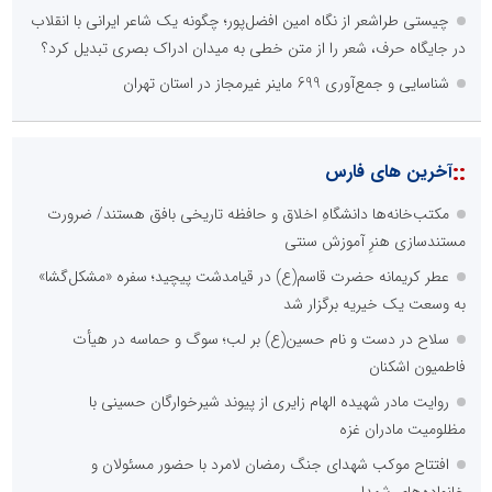
چیستی طراشعر از نگاه امین افضل‌پور؛ چگونه یک شاعر ایرانی با انقلاب
در جایگاه حرف، شعر را از متن خطی به میدان ادراک بصری تبدیل کرد؟
شناسایی و جمع‌آوری 699 ماینر غیرمجاز در استان تهران
::
آخرین های فارس
مکتب‌خانه‌ها دانشگاهِ اخلاق و حافظه تاریخی بافق هستند/ ضرورت
مستندسازی هنرِ آموزش سنتی
عطر کریمانه حضرت قاسم(ع) در قیامدشت پیچید؛ سفره «مشکل‌گشا»
به وسعت یک خیریه برگزار شد
سلاح در دست و نام حسین(ع) بر لب؛ سوگ و حماسه در هیأت
فاطمیون اشکنان
روایت مادر شهیده الهام زایری از پیوند شیرخوارگان حسینی با
مظلومیت مادران غزه
افتتاح موکب شهدای جنگ رمضان لامرد با حضور مسئولان و
خانواده‌های شهدا