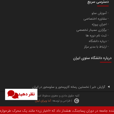
دسترسی سریع
آموزش سئو
مشاوره اختصاصی
آهن و فولاد غدیر ایرانیان
اجرای پروژه
تامین آهن اسفنجی تولیدکنندگان فولاد در کشور
برگزاری سمینار تخصصی
ثبت نام دوره ها
درباره دانشگاه
پایگاه اطلاع رسانی اعتلای نهادهای مردمی
ارتباط با مدیر مرکز
مسعودصادقی
درباره دانشگاه سئوی ایران
گزارش خبر | نخستین رسانه کاربرمحور و سئومحور در ایران
نظر دهید
تریبون
کلیه حقوق مادی و معنوی محفوظ است.
| طراحی و توسعه:
آما ویرای کیان
انتشار گسترده محتوا در رسانه گزارش خبر
پساجنگ، هشدار داد که «اخبار زرد» مانند یک محرک طرحوارهای عمل کرده و میتواند