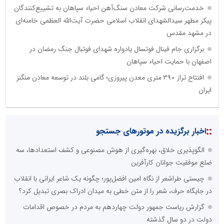
خدمت‌رسانی شرکت معادن سنگ‌آهن احیاء سپاهان به تشییع‌کنندگان
پیکر مطهر سیدالشهدای انقلاب اسلامی حضرت آیت‌الله العظمی خامنه‌ای
در مشهد مقدس
برگزاری جام فینال فوتسال یادواره شهدای فوتبال جنگ رمضان در
اصفهان با حمایت احیاء سپاهان
افتتاح تراز ۳۹۰ متری معدن پیروزی؛ گامی بلند در توسعه معادن منگنز
ایران
::
اخبار برگزیده در موتورهای جستجو
الگوپذیری خلاق، بهره‌گیری از هوش مصنوعی و کشف استعدادها، سه
ضلع موفقیت جوانان کارآفرین
چیستی طراشعر از نگاه امین افضل‌پور؛ چگونه یک شاعر ایرانی با انقلاب
در جایگاه حرف، شعر را از متن خطی به میدان ادراک بصری تبدیل کرد؟
گزارش ریاست جمهور دولت چهاردهم به مردم در خصوص اقدامات
دولت در دو سال گذشته