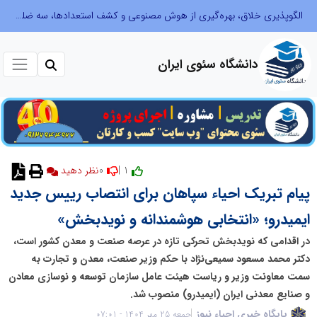
الگوپذیری خلاق، بهره‌گیری از هوش مصنوعی و کشف استعدادها، سه ضلع موفقیت جوانان کارآفرین
دانشگاه سئوی ایران
0
1 |
نظر دهید
پیام تبریک احیاء سپاهان برای انتصاب رییس جدید
ایمیدرو؛ «انتخابی هوشمندانه و نویدبخش»
در اقدامی که نویدبخش تحرکی تازه در عرصه صنعت و معدن کشور است،
دکتر محمد مسعود سمیعی‌نژاد با حکم وزیر صنعت، معدن و تجارت به
سمت معاونت وزیر و ریاست هیئت عامل سازمان توسعه و نوسازی معادن
و صنایع معدنی ایران (ایمیدرو) منصوب شد.
پایگاه خبری احیاء نیوز
جمعه 25 مهر 1404 - 07:01