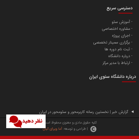
دسترسی سریع
آموزش سئو
مشاوره اختصاصی
آهن و فولاد غدیر ایرانیان
اجرای پروژه
تامین آهن اسفنجی تولیدکنندگان فولاد در کشور
برگزاری سمینار تخصصی
ثبت نام دوره ها
درباره دانشگاه
پایگاه اطلاع رسانی اعتلای نهادهای مردمی
ارتباط با مدیر مرکز
مسعودصادقی
درباره دانشگاه سئوی ایران
گزارش خبر | نخستین رسانه کاربرمحور و سئومحور در ایران
نظر دهید
تریبون
کلیه حقوق مادی و معنوی محفوظ است.
| طراحی و توسعه:
آما ویرای کیان
انتشار گسترده محتوا در رسانه گزارش خبر