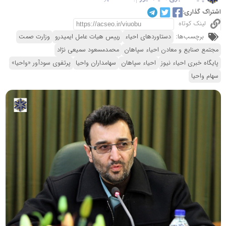
اشتراک گذاری:
لینک کوتاه
برچسب‌ها:
دستاوردهای احیاء
رییس هیات عامل ایمیدرو
وزارت صمت
مجتمع صنایع و معادن احیاء سپاهان
محمدمسعود سمیعی نژاد
پایگاه خبری احیاء نیوز
احیاء سپاهان
سهامداران واحیا
پرتفوی سودآور «واحیا»
سهام واحیا