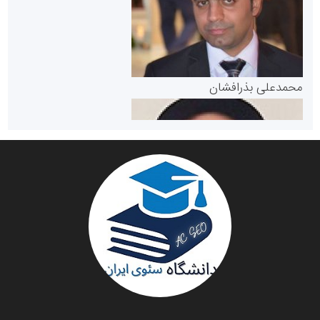
مرجع اخبار موثق در بازارسرمایه
پایگاه خبری گفتمان یزد
محمدعلی بذرافشان
سازمان صنعت،معدن و تجارت
دانشگاه سئوی ایران
مریم حاج نوروز نظری