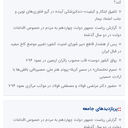
کند؟
تلفیق ابتکار و کیفیت؛ دندانپزشکی آینده در گرو فناوری‌های نوین و
جلب اعتماد بیمار
گزارش ریاست جمهور دولت چهاردهم به مردم در خصوص اقدامات
دولت در دو سال گذشته
پس از هشدار قاطع دبیر شورای امنیت کشور؛ تغییر موضع کاخ سفید
در قبال ایران
رواق کشور دوست؛ قاب محبوب زائران اربعین در عمود ۷۹۴
نسیمِ نخلستان» در مسیرِ کربلا؛ پیوندِ هنرِ ملیِ حصیربافی بافقی‌ها با
ارادتِ حسینی
حضور دکتر مرتضی فولاد و مصطفی فولاد در موکب مرکزی عمود ۷۹۴
::
پربازدیدهای جامعه
گزارش ریاست جمهور دولت چهاردهم به مردم در خصوص اقدامات
دولت در دو سال گذشته