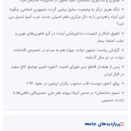
نوآوری و یادگیری دیجیتال؛ کلید تحول در مدیریت مدارس فردا
تنگه هرمز دیگر به وضعیت سابق برنمی گردد؛ جمهوری اسلامی چگونه
این آبراه راهبردی را به دال مرکزی نظم امنیتی جدید غرب آسیا تبدیل می
کند؟
تلفیق ابتکار و کیفیت؛ دندانپزشکی آینده در گرو فناوری‌های نوین و
جلب اعتماد بیمار
گزارش ریاست جمهور دولت چهاردهم به مردم در خصوص اقدامات
دولت در دو سال گذشته
پس از هشدار قاطع دبیر شورای امنیت کشور؛ تغییر موضع کاخ سفید
در قبال ایران
رواق کشور دوست؛ قاب محبوب زائران اربعین در عمود ۷۹۴
نسیمِ نخلستان» در مسیرِ کربلا؛ پیوندِ هنرِ ملیِ حصیربافی بافقی‌ها با
ارادتِ حسینی
::
پربازدیدهای جامعه