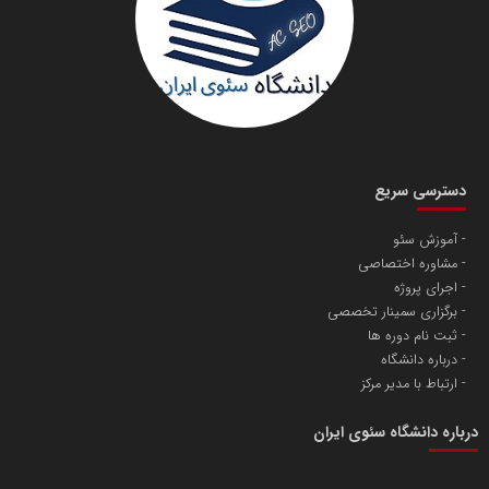
دانشگاه سئوی ایران
مریم حاج نوروز نظری
دسترسی سریع
آموزش سئو
مشاوره اختصاصی
آهن و فولاد غدیر ایرانیان
اجرای پروژه
تامین آهن اسفنجی تولیدکنندگان فولاد در کشور
برگزاری سمینار تخصصی
ثبت نام دوره ها
درباره دانشگاه
پایگاه اطلاع رسانی اعتلای نهادهای مردمی
ارتباط با مدیر مرکز
مسعودصادقی
درباره دانشگاه سئوی ایران