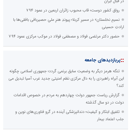
در قبال ایران
رواق کشور دوست؛ قاب محبوب زائران اربعین در عمود ۷۹۴
نسیمِ نخلستان» در مسیرِ کربلا؛ پیوندِ هنرِ ملیِ حصیربافی بافقی‌ها با
ارادتِ حسینی
حضور دکتر مرتضی فولاد و مصطفی فولاد در موکب مرکزی عمود ۷۹۴
::
پربازدیدهای جامعه
تنگه هرمز دیگر به وضعیت سابق برنمی گردد؛ جمهوری اسلامی چگونه
این آبراه راهبردی را به دال مرکزی نظم امنیتی جدید غرب آسیا تبدیل می
کند؟
گزارش ریاست جمهور دولت چهاردهم به مردم در خصوص اقدامات
دولت در دو سال گذشته
تلفیق ابتکار و کیفیت؛ دندانپزشکی آینده در گرو فناوری‌های نوین و
جلب اعتماد بیمار