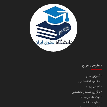
سازمان صنعت،معدن و تجارت
دانشگاه سئوی ایران
مریم حاج نوروز نظری
دسترسی سریع
آموزش سئو
مشاوره اختصاصی
آهن و فولاد غدیر ایرانیان
اجرای پروژه
تامین آهن اسفنجی تولیدکنندگان فولاد در کشور
برگزاری سمینار تخصصی
ثبت نام دوره ها
درباره دانشگاه