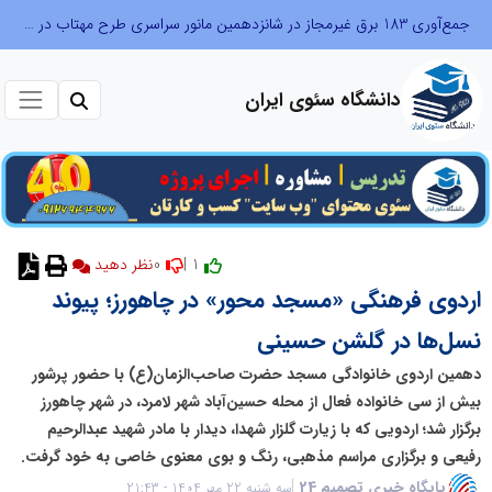
جمع‌آوری 183 برق غیرمجاز در شانزدهمین مانور سراسری طرح مهتاب در استان تهران
دانشگاه سئوی ایران
0
1 |
نظر دهید
اردوی فرهنگی «مسجد محور» در چاهورز؛ پیوند
نسل‌ها در گلشن حسینی
دهمین اردوی خانوادگی مسجد حضرت صاحب‌الزمان(ع) با حضور پرشور
بیش از سی خانواده فعال از محله حسین‌آباد شهر لامرد، در شهر چاهورز
برگزار شد؛ اردویی که با زیارت گلزار شهدا، دیدار با مادر شهید عبدالرحیم
رفیعی و برگزاری مراسم مذهبی، رنگ و بوی معنوی خاصی به خود گرفت.
پایگاه خبری تصمیم 24
سه شنبه 22 مهر 1404 - 21:43