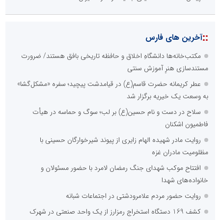
::
آخرین های فارس
مکتب‌خانه‌ها دانشگاهِ اخلاق و حافظه تاریخی بافق هستند/ ضرورت
مستندسازی هنرِ آموزش سنتی
عطر کریمانه حضرت قاسم(ع) در قیامدشت پیچید؛ سفره «مشکل‌گشا»
به وسعت یک خیریه برگزار شد
سلاح در دست و نام حسین(ع) بر لب؛ سوگ و حماسه در هیأت
فاطمیون اشکنان
روایت مادر شهیده الهام زایری از پیوند شیرخوارگان حسینی با
مظلومیت مادران غزه
افتتاح موکب شهدای جنگ رمضان لامرد با حضور مسئولان و
خانواده‌های شهدا
روایت حضور مردم علامرودشتی در اجتماعات شبانه
کشف 169 دستگاه استخراج رمزارز از یک واحد صنعتی در شهرک