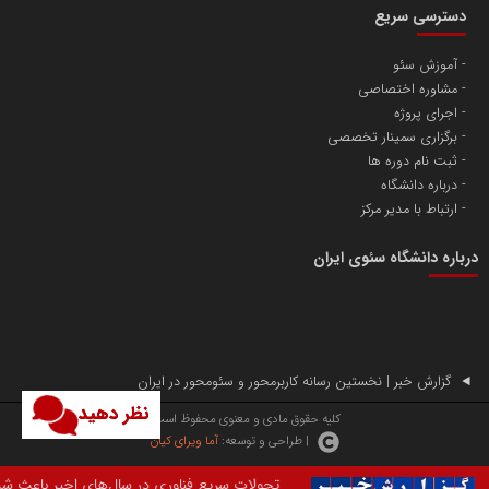
دسترسی سریع
آموزش سئو
مشاوره اختصاصی
آهن و فولاد غدیر ایرانیان
اجرای پروژه
تامین آهن اسفنجی تولیدکنندگان فولاد در کشور
برگزاری سمینار تخصصی
ثبت نام دوره ها
درباره دانشگاه
پایگاه اطلاع رسانی اعتلای نهادهای مردمی
ارتباط با مدیر مرکز
مسعودصادقی
درباره دانشگاه سئوی ایران
گزارش خبر | نخستین رسانه کاربرمحور و سئومحور در ایران
نظر دهید
تریبون
کلیه حقوق مادی و معنوی محفوظ است.
| طراحی و توسعه:
آما ویرای کیان
انتشار گسترده محتوا در رسانه گزارش خبر
تحولات سریع فناوری در سال‌های اخیر باعث شده بسیاری از سازمان‌ها و کسب‌