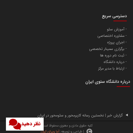
دسترسی سریع
آموزش سئو
مشاوره اختصاصی
آهن و فولاد غدیر ایرانیان
اجرای پروژه
تامین آهن اسفنجی تولیدکنندگان فولاد در کشور
برگزاری سمینار تخصصی
ثبت نام دوره ها
درباره دانشگاه
پایگاه اطلاع رسانی اعتلای نهادهای مردمی
ارتباط با مدیر مرکز
مسعودصادقی
درباره دانشگاه سئوی ایران
گزارش خبر | نخستین رسانه کاربرمحور و سئومحور در ایران
نظر دهید
تریبون
کلیه حقوق مادی و معنوی محفوظ است.
| طراحی و توسعه:
آما ویرای کیان