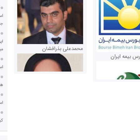
اس
جد
ای
محمدعلی بذرافشان
می
رس بیمه ایران
اس
هم
اس
کی
مریم حاج نوروز نظری
 و اوراق بهادار