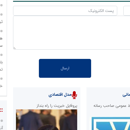
ثب
هم
سرم
با
تش
خی
انی
مدل اقتصادی
ابط عمومی صاحب رسانه
پروفایل خبریت را راه بنداز
::
آن