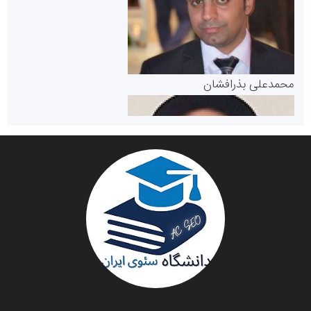
مرجع اخبار موثق در بازارسرمایه
پایگاه خبری گفتمان یزد
محمدعلی بذرافشان
سازمان صنعت،معدن و تجارت
دانشگاه سئوی ایران
مریم حاج نوروز نظری