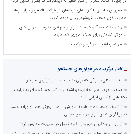
در جایگاه حرف، شعر را از متن خطی به میدان ادراک بصری تبدیل کرد؟
سیروس حامدی با کارنامه‌ای درخشان در فولاد، پالایش و بازار سرمایه
هدایت غول صنعت پتروشیمی را بر عهده گرفت
رهبر انقلاب به آمریکا: ملت ایران و جبهه ی مقاومت، درس های
فراموش نشدنی برای جنگ افروزی شما دارند
طراشعر؛ انقلاب در فرم و ترکیب
::
اخبار برگزیده در موتورهای جستجو
لبنیات سنتی؛ میراثی که برای بقا به حمایت و نوآوری نیاز دارد
صنعت چوب؛ هنر، خلاقیت و اشتغال در کنار هم، که برای بقا نیازمند
پشتیبانی از کالای ایرانی است
از کشف استعدادهای ناب تا پرورش آن‌ها با رویکردهای نوآورانه؛ مسیر
تحول‌آفرین شنای ایران در سطح جهانی
نوآوری و یادگیری دیجیتال؛ کلید تحول در مدیریت مدارس فردا
توسعه ورزش‌های رزمی و ترویج هرچه بهتر رشته‌های ورزشی، در گرو