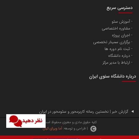
دسترسی سریع
آموزش سئو
مشاوره اختصاصی
آهن و فولاد غدیر ایرانیان
اجرای پروژه
تامین آهن اسفنجی تولیدکنندگان فولاد در کشور
برگزاری سمینار تخصصی
ثبت نام دوره ها
درباره دانشگاه
پایگاه اطلاع رسانی اعتلای نهادهای مردمی
ارتباط با مدیر مرکز
مسعودصادقی
درباره دانشگاه سئوی ایران
گزارش خبر | نخستین رسانه کاربرمحور و سئومحور در ایران
نظر دهید
تریبون
کلیه حقوق مادی و معنوی محفوظ است.
| طراحی و توسعه:
آما ویرای کیان
انتشار گسترده محتوا در رسانه گزارش خبر