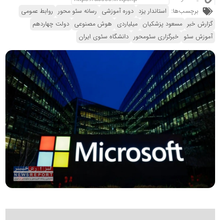
برچسب‌ها:
استاندار یزد
دوره آموزشی
رسانه سئو محور
روابط عمومی
گزارش خبر
مسعود پزشکیان
میلیاردی
هوش مصنوعی
دولت چهاردهم
آموزش سئو
خبرگزاری سئومحور
دانشگاه سئوی ایران