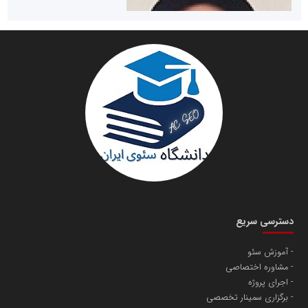
سازمان صنعت،معدن و تجارت
دانشگاه سئوی ایران
مریم حاج نوروز نظری
دسترسی سریع
آموزش سئو
مشاوره اختصاصی
آهن و فولاد غدیر ایرانیان
اجرای پروژه
تامین آهن اسفنجی تولیدکنندگان فولاد در کشور
برگزاری سمینار تخصصی