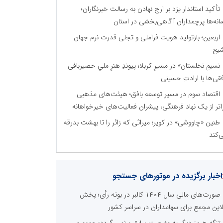
تأکید استاندار یزد بر ارج نهادن به رسالت خبرنگاران؛
انه‌ها پرچمداران آگاهی‌بخشی در استان
اربعین؛ بازتولید هویت فراملی و تجلی قدرت نرم جهان
یع
نسیمِ نخلستان» در مسیرِ کربلا؛ پیوندِ هنرِ ملیِ حصیربافی
فقی‌ها با ارادتِ حسینی
اقتصاد سوم در مسیر توسعه بافق؛ هیئت‌های مذهبی
اتر از یک نهاد فرهنگی، پیشران فعالیت‌های خیرخواهانه
طنین «چاووشی» در کویر؛ میراثی که زائر را تا بهشت بدرقه
‌کند
اخبار برگزیده در موتورهای جستجو
صورت‌های مالی سال ۱۴۰۴ کالبر در بوته رأی؛ پخش
لاین مجمع برای سهامداران در سراسر کشور