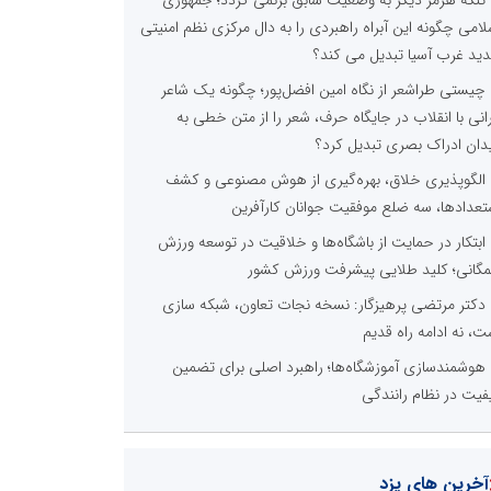
تنگه هرمز دیگر به وضعیت سابق برنمی گردد؛ جمهوری
لامی چگونه این آبراه راهبردی را به دال مرکزی نظم امنیتی
ید غرب آسیا تبدیل می کند؟
چیستی طراشعر از نگاه امین افضل‌پور؛ چگونه یک شاعر
رانی با انقلاب در جایگاه حرف، شعر را از متن خطی به
دان ادراک بصری تبدیل کرد؟
الگوپذیری خلاق، بهره‌گیری از هوش مصنوعی و کشف
تعدادها، سه ضلع موفقیت جوانان کارآفرین
ابتکار در حمایت از باشگاه‌ها و خلاقیت در توسعه ورزش
گانی؛ کلید طلایی پیشرفت ورزش کشور
دکتر مرتضی پرهیزگار: نسخه نجات تعاون، شبکه سازی
ت، نه ادامه راه قدیم
هوشمندسازی آموزشگاه‌ها؛ راهبرد اصلی برای تضمین
فیت در نظام رانندگی
آخرین های یزد