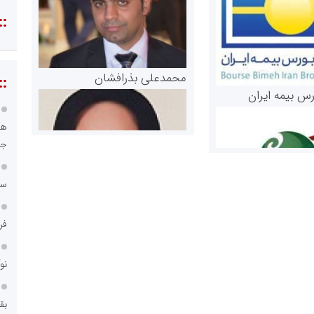
::
محمدعلی بذرافشان
::
رس بیمه ایران
هو
جا
سا
فر
مریم حاج نوروز نظری
 و اوراق بهادار
نو
ثق در بازارسرمایه
بق