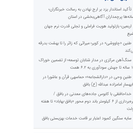
تأکید استاندار یزد بر ارج نهادن به رسالت خبرنگاران؛
انه‌ها پرچمداران آگاهی‌بخشی در استان
اربعین؛ بازتولید هویت فراملی و تجلی قدرت نرم جهان
یع
طنین «چاووشی» در کویر؛ میراثی که زائر را تا بهشت بدرقه
‌کند
سنگ‌آهن مرکزی در مدار شتابان توسعه؛ از تضمین خوراک
وری به ۶.۲ همت
طنینِ وحی در «دارالشجاعه»؛ حماسهی قرآن و عاشورا در
یهسارِ امامزاده عبدالله (ع) بافق
خداحافظی با کابوس جاده‌های معدنی در بافق /
بهره‌برداری از ۶ کیلومتر باند دوم محور «بافق-بهاباد» تا هفته
لت
سایه سنگین کمبود اعتبار بر قامت خدمات بهزیستی بافق