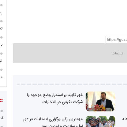
رس
تش
با
فر
می
مُهر تایید بر استمرار وضع موجود با
::
شرکت نکردن در انتخابات
آن
له
مهمترین رکن برگزاری انتخابات در دور
اول، سلامت و امنیت بود