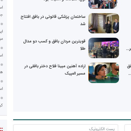
اس
جد
ساختمان پزشکی قانونی در بافق افتتاح
شد
ای
می
قویترین مردان بافق و کسب دو مدال
..
طلا
اس
فق
اراده آهنین مبینا فلاح دختر بافقی در
هم
.
مسیر المپیک
اس
کی
::