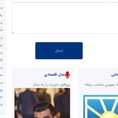
رس
تش
می
۱۵ ساله تا جهش سودآ
انی
مدل اقتصادی
سا
ابط عمومی صاحب رسانه
پروفایل خبریت را راه بنداز
دو