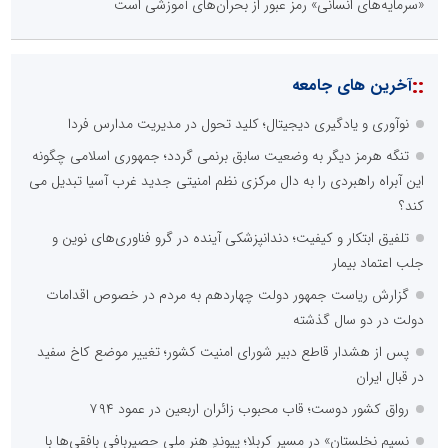
«سرمایه‌های انسانی» رمز عبور از بحران‌های آموزشی است
::
آخرین های جامعه
نوآوری و یادگیری دیجیتال؛ کلید تحول در مدیریت مدارس فردا
تنگه هرمز دیگر به وضعیت سابق برنمی گردد؛ جمهوری اسلامی چگونه
این آبراه راهبردی را به دال مرکزی نظم امنیتی جدید غرب آسیا تبدیل می
کند؟
تلفیق ابتکار و کیفیت؛ دندانپزشکی آینده در گرو فناوری‌های نوین و
جلب اعتماد بیمار
گزارش ریاست جمهور دولت چهاردهم به مردم در خصوص اقدامات
دولت در دو سال گذشته
پس از هشدار قاطع دبیر شورای امنیت کشور؛ تغییر موضع کاخ سفید
در قبال ایران
رواق کشور دوست؛ قاب محبوب زائران اربعین در عمود ۷۹۴
نسیمِ نخلستان» در مسیرِ کربلا؛ پیوندِ هنرِ ملیِ حصیربافی بافقی‌ها با